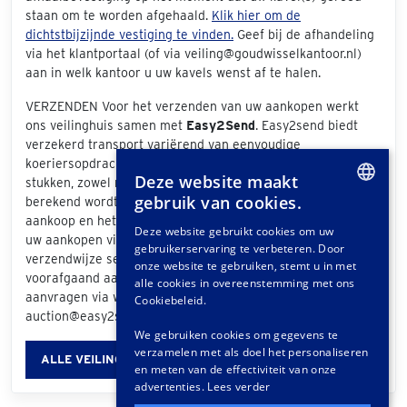
staan om te worden afgehaald.
Klik hier om de
dichtstbijzijnde vestiging te vinden.
Geef bij de afhandeling
via het klantportaal (of via veiling@goudwisselkantoor.nl)
aan in welk kantoor u uw kavels wenst af te halen.
VERZENDEN Voor het verzenden van uw aankopen werkt
ons veilinghuis samen met
Easy2Send
. Easy2send biedt
verzekerd transport variërend van eenvoudige
koeriersopdrachten tot het vervoeren van exclusieve
Deze website maakt
stukken, zowel nationaal als internationaal. De prijs die
gebruik van cookies.
berekend wordt is afhankelijk van de grootte van uw
DUTCH
aankoop en het bezorgadres. Als u bij de afhandeling van
Deze website gebruikt cookies om uw
uw aankopen via het klantportaal "Easy2Send" als
gebruikerservaring te verbeteren. Door
GERMAN
verzendwijze selecteert, ontvangt u een offerte. Ook
onze website te gebruiken, stemt u in met
voorafgaand aan de veiling kunt u vrijblijvend een offerte
FRENCH
alle cookies in overeenstemming met ons
aanvragen via www.easy2send.nl/veilingen |
Cookiebeleid.
auction@easy2send.nl | Telefoon: (+31) 88 330 0999.
We gebruiken cookies om gegevens te
verzamelen met als doel het personaliseren
ALLE VEILINGINFORMATIE
en meten van de effectiviteit van onze
advertenties.
Lees verder