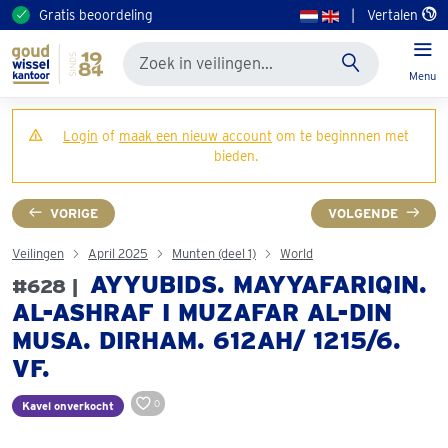
Gratis beoordeling
|
Vertalen
Menu
Login
of
maak een nieuw account
om te beginnnen met
bieden.
VORIGE
VOLGENDE
Veilingen
April 2025
Munten (deel 1)
World
AYYUBIDS. MAYYAFARIQIN.
#628 |
AL-ASHRAF I MUZAFAR AL-DIN
MUSA. DIRHAM. 612AH/ 1215/6.
VF.
0
Kavel onverkocht