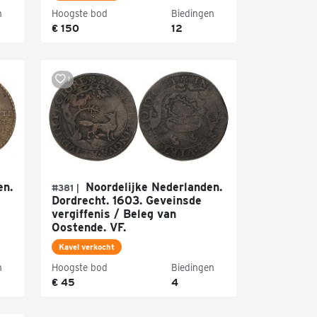
n
Hoogste bod
Biedingen
€ 150
12
1
en.
Noordelijke Nederlanden.
#381 |
Dordrecht. 1603. Geveinsde
vergiffenis / Beleg van
Oostende. VF.
Kavel verkocht
n
Hoogste bod
Biedingen
€ 45
4