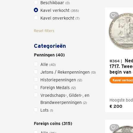
Beschikbaar
(0)
Kavel verkocht
(355)
1
Kavel onverkocht
(7)
Reset filters
Categorieën
Penningen (40)
Ned
#364 |
Alle
(40)
1717. Twe
begin van 
Jetons / Rekenpenningen
(13)
Historiepenningen
(12)
Kavel verkoc
Foreign Medals
(12)
Vroedschaps-, Gilden-, en
Hoogste bod
Brandweerpenningen
(2)
€ 200
Lots
(1)
Foreign coins (315)
2
Alle