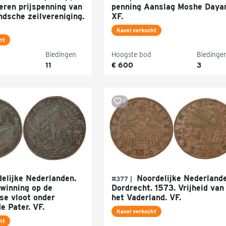
eren prijspenning van
penning Aanslag Moshe Daya
ndsche zeilvereniging.
XF.
Kavel verkocht
ht
Biedingen
Hoogste bod
Biedinge
11
€ 600
3
2
elijke Nederlanden.
Noordelijke Nederlande
#377 |
rwinning op de
Dordrecht. 1573. Vrijheid van
se vloot onder
het Vaderland. VF.
e Pater. VF.
Kavel verkocht
ht