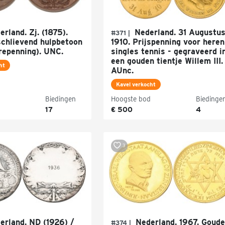
rland. Zj. (1875).
Nederland. 31 Augustu
#371 |
chlievend hulpbetoon
1910. Prijspenning voor heren
repenning). UNC.
singles tennis - gegraveerd i
een gouden tientje Willem III.
ht
AUnc.
Kavel verkocht
Biedingen
Hoogste bod
Biedinge
17
€ 500
4
3
rland. ND (1926) /
Nederland. 1967. Goud
#374 |