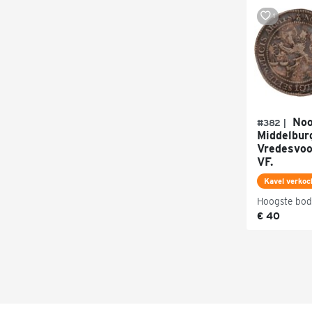
1
Noor
#382 |
Middelburg
Vredesvoo
VF.
Kavel verkoc
Hoogste bod
€ 40