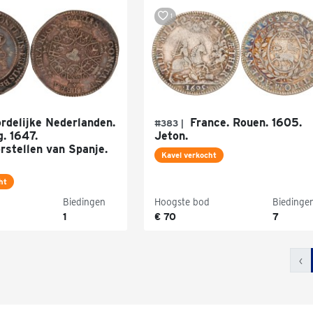
1
delijke Nederlanden.
France. Rouen. 1605.
#383 |
. 1647.
Jeton.
rstellen van Spanje.
Kavel verkocht
ht
Biedingen
Hoogste bod
Biedinge
1
€ 70
7
‹