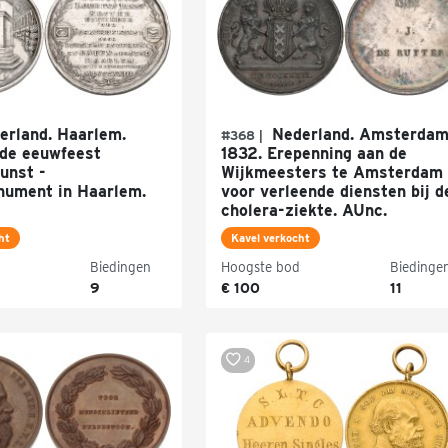
rland. Haarlem.
Nederland. Amsterdam
#368 |
rde eeuwfeest
1832. Erepenning aan de
unst -
Wijkmeesters te Amsterdam
ument in Haarlem.
voor verleende diensten bij d
cholera-ziekte. AUnc.
ht
Kavel verkocht
Biedingen
Hoogste bod
Biedinge
9
€ 100
11
4