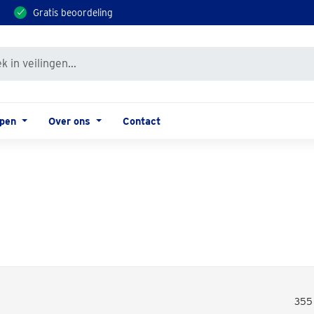
Gratis beoordeling
open
Over ons
Contact
355