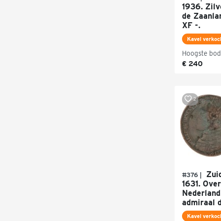
1936. Zilv
de Zaanla
XF -.
Kavel verkoc
Hoogste bod
€ 240
2
Zuid
#376 |
1631. Ove
Nederland
admiraal d
Kavel verkoc