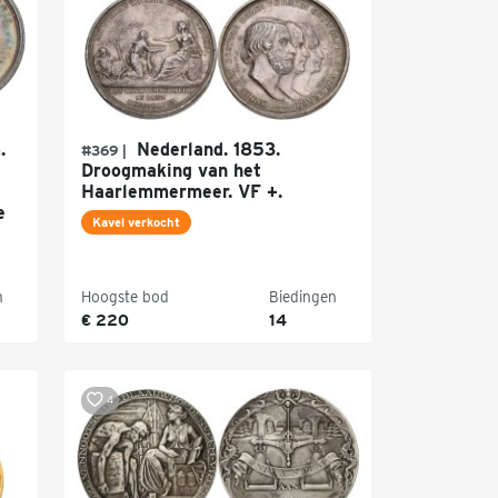
.
Nederland. 1853.
#369 |
Droogmaking van het
Haarlemmermeer. VF +.
e
Kavel verkocht
n
Hoogste bod
Biedingen
€ 220
14
4