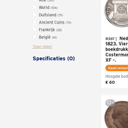
(315)
World
(106)
Duitsland
(75)
Ancient Coins
(74)
Frankrijk
(28)
België
(14)
Nede
#367 |
1823. Vie
Toon meer
boekdrukk
Costermon
Specificaties (0)
XF -.
Kavel verkoc
Hoogste bod
€ 60
4