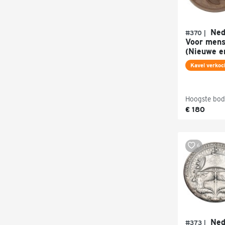
Nede
#370 |
Voor mens
(Nieuwe e
Kavel verkoc
Hoogste bod
€ 180
6
Nede
#373 |