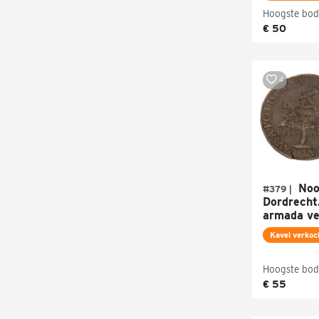
Hoogste bod
€ 50
4
Noor
#379 |
Dordrecht
armada ve
Kavel verkoc
Hoogste bod
€ 55