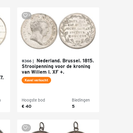
3
Nederland. Brussel. 1815.
#366 |
Strooipenning voor de kroning
van Willem I. XF +.
7.
Kavel verkocht
n
Hoogste bod
Biedingen
€ 40
5
1