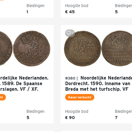
Biedingen
Hoogste bod
Biedinge
1
€ 45
5
2
delijke Nederlanden.
Noordelijke Nederland
#380 |
. 1589. De Spaanse
Dordrecht. 1590. Inname van
rslagen. VF / XF.
Breda met het turfschip. VF
ht
Kavel verkocht
Biedingen
Hoogste bod
Biedinge
5
€ 90
7