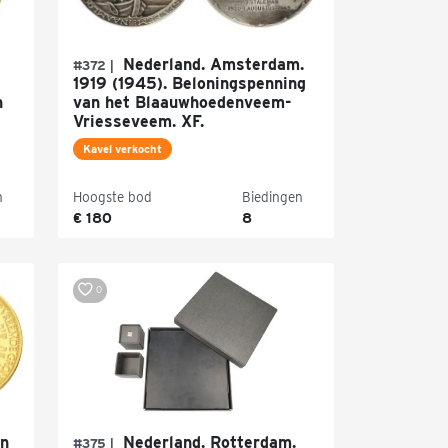
s
Nederland. Amsterdam.
#372 |
1919 (1945). Beloningspenning
n
van het Blaauwhoedenveem-
Vriesseveem. XF.
Kavel verkocht
n
Hoogste bod
Biedingen
€ 180
8
0
en
Nederland. Rotterdam.
#375 |