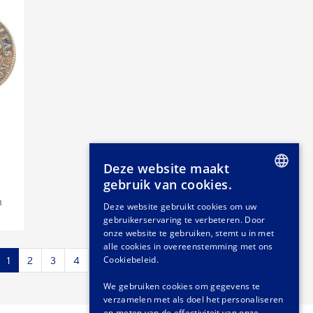
Deze website maakt
gebruik van cookies.
DUTCH
n
Deze website gebruikt cookies om uw
gebruikerservaring te verbeteren. Door
GERMAN
onze website te gebruiken, stemt u in met
FRENCH
alle cookies in overeenstemming met ons
Cookiebeleid.
1
2
3
4
5
6
...
17
18
›
We gebruiken cookies om gegevens te
verzamelen met als doel het personaliseren
en meten van de effectiviteit van onze