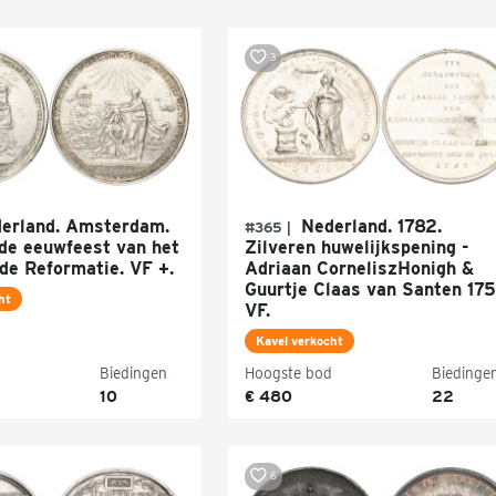
3
erland. Amsterdam.
Nederland. 1782.
#365 |
ede eeuwfeest van het
Zilveren huwelijkspening -
de Reformatie. VF +.
Adriaan CorneliszHonigh &
Guurtje Claas van Santen 175
ht
VF.
Kavel verkocht
Biedingen
Hoogste bod
Biedinge
10
€ 480
22
6