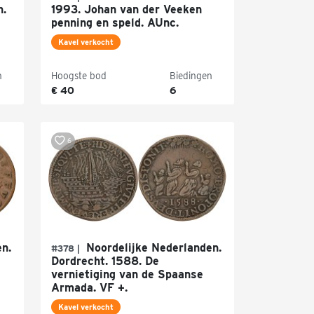
n.
1993. Johan van der Veeken
penning en speld. AUnc.
Kavel verkocht
n
Hoogste bod
Biedingen
€ 40
6
6
n.
Noordelijke Nederlanden.
#378 |
Dordrecht. 1588. De
vernietiging van de Spaanse
Armada. VF +.
Kavel verkocht