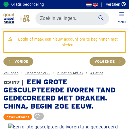
Gratis beoordeling
|
Vertalen
Menu
Login
of
maak een nieuw account
om te beginnnen met
bieden.
VORIGE
VOLGENDE
Veilingen
December 2021
Kunst en Antiek
Aziatica
EEN GROTE
#2117 |
GESCULPTEERDE IVOREN TAND
GEDECOREERD MET DRAKEN.
CHINA, BEGIN 20E EEUW.
0
Kavel verkocht