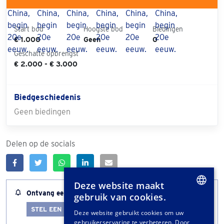
Start bod
Hoogste bod
Biedingen
€ 1.000
Geen
0
Geschatte opbrengst
€ 2.000 - € 3.000
Biedgeschiedenis
Geen biedingen
Delen op de socials
Deze website maakt
Ontvang een melding wanneer dit kavel bijna afloopt
gebruik van cookies.
DUTCH
STEL EEN LOTALERT IN
Deze website gebruikt cookies om uw
gebruikerservaring te verbeteren. Door
GERMAN