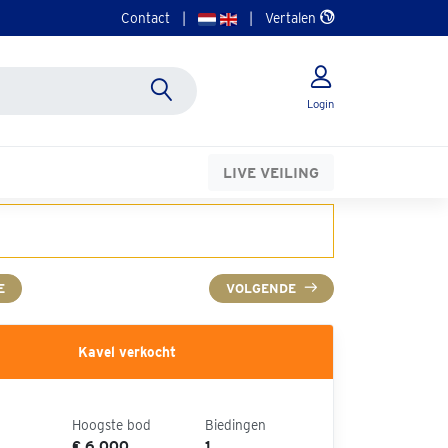
Contact
|
|
Vertalen
Login
LIVE VEILING
E
VOLGENDE
Kavel verkocht
Hoogste bod
Biedingen
€ 6.000
1