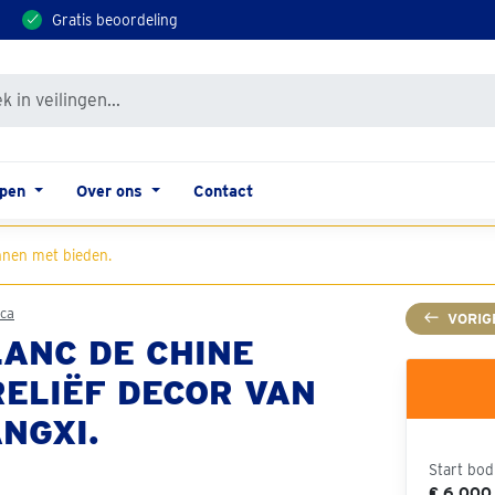
Gratis beoordeling
open
Over ons
Contact
nen met bieden.
ica
VORIG
ANC DE CHINE
ELIËF DECOR VAN
NGXI.
Start bod
€ 6.000