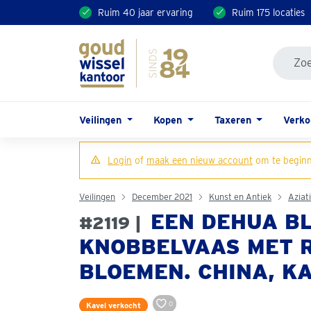
Ruim 40 jaar ervaring
Ruim 175 locaties
Veilingen
Kopen
Taxeren
Verk
Login
of
maak een nieuw account
om te beginn
Veilingen
December 2021
Kunst en Antiek
Aziat
EEN DEHUA BL
#2119 |
KNOBBELVAAS MET R
BLOEMEN. CHINA, KA
0
Kavel verkocht