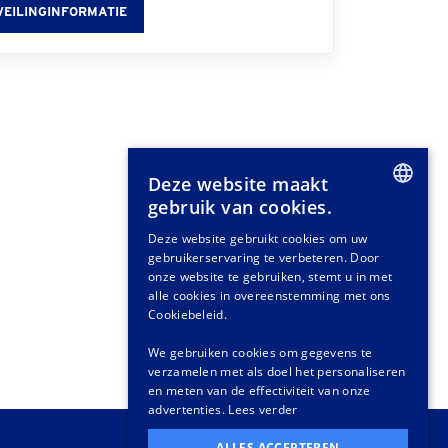
VEILINGINFORMATIE
Deze website maakt
gebruik van cookies.
DUTCH
Deze website gebruikt cookies om uw
gebruikerservaring te verbeteren. Door
GERMAN
onze website te gebruiken, stemt u in met
FRENCH
alle cookies in overeenstemming met ons
Cookiebeleid.
We gebruiken cookies om gegevens te
verzamelen met als doel het personaliseren
en meten van de effectiviteit van onze
advertenties.
Lees verder
ALLES ACCEPTEREN