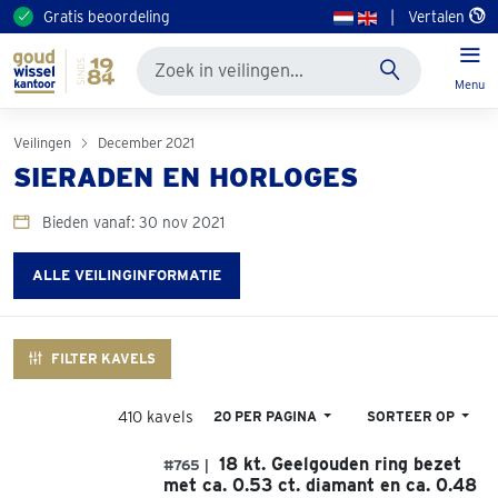
Gratis beoordeling
|
Vertalen
Menu
Veilingen
December 2021
SIERADEN EN HORLOGES
Bieden vanaf: 30 nov 2021
ALLE VEILINGINFORMATIE
FILTER KAVELS
410 kavels
20 PER PAGINA
SORTEER OP
18 kt. Geelgouden ring bezet
#765 |
met ca. 0.53 ct. diamant en ca. 0.48