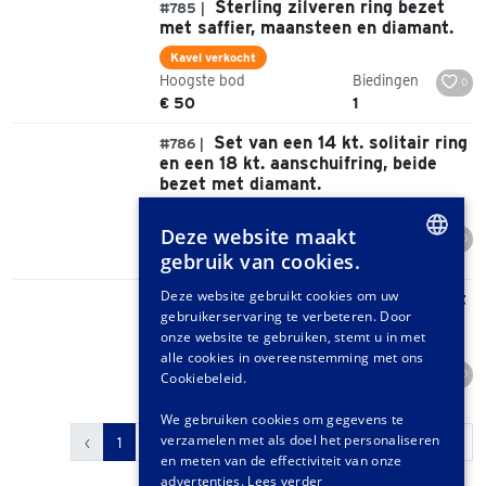
Sterling zilveren ring bezet
#785 |
met saffier, maansteen en diamant.
Kavel verkocht
Hoogste bod
Biedingen
0
€ 50
1
Set van een 14 kt. solitair ring
#786 |
en een 18 kt. aanschuifring, beide
bezet met diamant.
Kavel verkocht
Deze website maakt
Hoogste bod
Biedingen
0
gebruik van cookies.
€ 450
1
DUTCH
Deze website gebruikt cookies om uw
Sterling zilveren hanger bezet
#787 |
gebruikerservaring te verbeteren. Door
met robijn.
GERMAN
onze website te gebruiken, stemt u in met
Kavel verkocht
FRENCH
alle cookies in overeenstemming met ons
Hoogste bod
Biedingen
0
Cookiebeleid.
€ 50
1
We gebruiken cookies om gegevens te
verzamelen met als doel het personaliseren
‹
1
2
3
4
5
6
...
20
21
›
en meten van de effectiviteit van onze
advertenties.
Lees verder