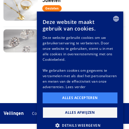
Juwelen
Gesloten
Aftersale niet van toepassing op deze
Deze website maakt
veiling
gebruik van cookies.
Diamanten
DUTCH
Deze website gebruikt cookies om uw
Gesloten
gebruikerservaring te verbeteren. Door
GERMAN
Bieden vanaf: 4 nov 2024
onze website te gebruiken, stemt u in met
Live: 7 dec 2024
FRENCH
alle cookies in overeenstemming met ons
(aansluitend op Juwelen)
Cookiebeleid.
We gebruiken cookies om gegevens te
verzamelen met als doel het personaliseren
en meten van de effectiviteit van onze
advertenties.
Lees verder
ALLES ACCEPTEREN
ALLES AFWIJZEN
Veilingen
-
Cookie instellingen
Veilingvoorwaarden
DETAILS WEERGEVEN