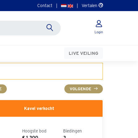
Contact
|
|
Vertalen
Login
LIVE VEILING
E
VOLGENDE
Kavel verkocht
Hoogste bod
Biedingen
€ 1.300
3