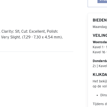
BIEDEN
Maandag 
 Clarity: SI1, Cut: Excellent, Polish:
VEILIN
Very Slight. (7.29 - 7.30 x 4.54 mm).
Woensdag 
Kavel 1 -
Kavel 16 
Donderda
2) | Kave
KIJKD
Het beki
op de vol
Dins
Tijdens d