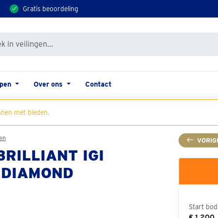
Gratis beoordeling
open
Over ons
Contact
nen met bieden.
en
VORIG
BRILLIANT IGI
 DIAMOND
Start bod
€ 1.200