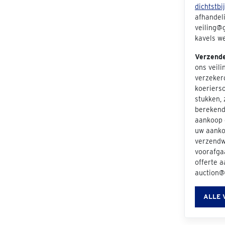
dichtstbi
afhandeli
veiling@g
kavels we
Verzend
ons veil
verzeker
koeriers
stukken, 
berekend 
aankoop e
uw aanko
verzendwi
voorafgaa
offerte a
auction@
ALLE 