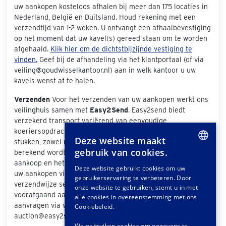
uw aankopen kosteloos afhalen bij meer dan 175 locaties in
Nederland, België en Duitsland. Houd rekening met een
verzendtijd van 1-2 weken. U ontvangt een afhaalbevestiging
op het moment dat uw kavel(s) gereed staan om te worden
afgehaald.
Klik hier om de dichtstbijzijnde vestiging te
vinden.
Geef bij de afhandeling via het klantportaal (of via
veiling@goudwisselkantoor.nl) aan in welk kantoor u uw
kavels wenst af te halen.
Verzenden
Voor het verzenden van uw aankopen werkt ons
veilinghuis samen met
Easy2Send
. Easy2send biedt
verzekerd transport variërend van eenvoudige
koeriersopdrachten tot het vervoeren van exclusieve
Deze website maakt
stukken, zowel nationaal als internationaal. De prijs die
gebruik van cookies.
berekend wordt is afhankelijk van de grootte van uw
DUTCH
aankoop en het bezorgadres. Als u bij de afhandeling van
Deze website gebruikt cookies om uw
uw aankopen via het klantportaal "Easy2Send" als
gebruikerservaring te verbeteren. Door
GERMAN
verzendwijze selecteert, ontvangt u een offerte. Ook
onze website te gebruiken, stemt u in met
voorafgaand aan de veiling kunt u vrijblijvend een offerte
FRENCH
alle cookies in overeenstemming met ons
aanvragen via www.easy2send.nl/veilingen |
Cookiebeleid.
auction@easy2send.nl | Telefoon: (+31) 88 330 0999.
We gebruiken cookies om gegevens te