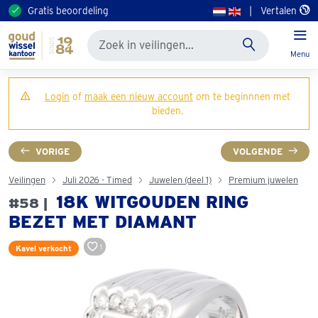
Gratis beoordeling
|
Vertalen
Menu
Login
of
maak een nieuw account
om te beginnnen met
bieden.
VORIGE
VOLGENDE
Veilingen
Juli 2026 - Timed
Juwelen (deel 1)
Premium juwelen
18K WITGOUDEN RING
#58 |
BEZET MET DIAMANT
1
Kavel verkocht