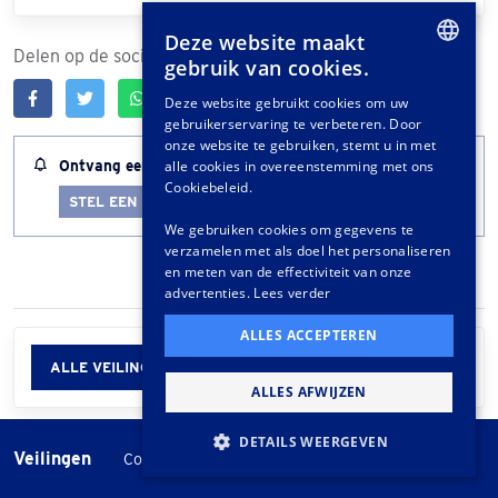
Deze website maakt
Delen op de socials
gebruik van cookies.
DUTCH
Deze website gebruikt cookies om uw
gebruikerservaring te verbeteren. Door
GERMAN
onze website te gebruiken, stemt u in met
FRENCH
Ontvang een melding wanneer dit kavel bijna afloopt
alle cookies in overeenstemming met ons
Cookiebeleid.
STEL EEN LOTALERT IN
We gebruiken cookies om gegevens te
verzamelen met als doel het personaliseren
en meten van de effectiviteit van onze
advertenties.
Lees verder
ALLES ACCEPTEREN
ALLE VEILINGINFORMATIE
ALLES AFWIJZEN
DETAILS WEERGEVEN
Veilingen
-
Cookie instellingen
Veilingvoorwaarden
STRIKT NOODZAKELIJK