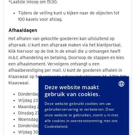
*Laatste inloop om 15:30.
Tijdens de veiling kunt u kijken naar de objecten tot
100 kavels voor afslag.
Afhaaldagen
Het afhalen van gekochte goederen kan uitsluitend op
afspraak. U kunt een afspraak maken via het klantportaal.
Klik hiervoor op de link in de email die u ontvangen heeft
m.b.t. afhandeling en betaling. Doorloop de stappen en kies
een afhaalmoment. Vervolgens ontvangt u een
afhaalbevestiging per mail. U kunt de goederen afhalen in
Klaaswaal op het volgende adres: Industrieweg 24, 3286 BW
Klaaswaal.
Deze website maakt
gebruik van cookies.
Donderdag 22 juni
DUTCH
Vrijdag 23 juni
Deze website gebruikt cookies om uw
Maandag 26 juni
gebruikerservaring te verbeteren. Door
GERMAN
Dinsdag 27 juni
onze website te gebruiken, stemt u in met
Woensdag 28 juni
FRENCH
alle cookies in overeenstemming met ons
Donderdag 29 juni
Cookiebeleid.
Vrijdag 30 juni