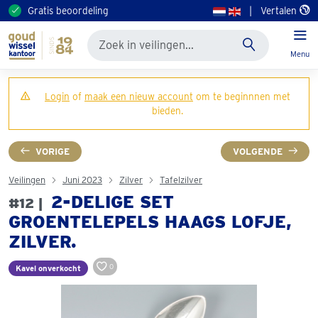
Gratis beoordeling
|
Vertalen
Menu
Login
of
maak een nieuw account
om te beginnnen met
bieden.
VORIGE
VOLGENDE
Veilingen
Juni 2023
Zilver
Tafelzilver
2-DELIGE SET
#12 |
GROENTELEPELS HAAGS LOFJE,
ZILVER.
0
Kavel onverkocht