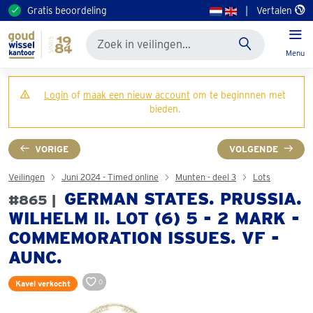
Gratis beoordeling
|
Vertalen
Menu
Login
of
maak een nieuw account
om te beginnnen met
bieden.
VORIGE
VOLGENDE
Veilingen
Juni 2024 - Timed online
Munten - deel 3
Lots
GERMAN STATES. PRUSSIA.
#865 |
WILHELM II. LOT (6) 5 - 2 MARK -
COMMEMORATION ISSUES. VF -
AUNC.
0
Kavel verkocht