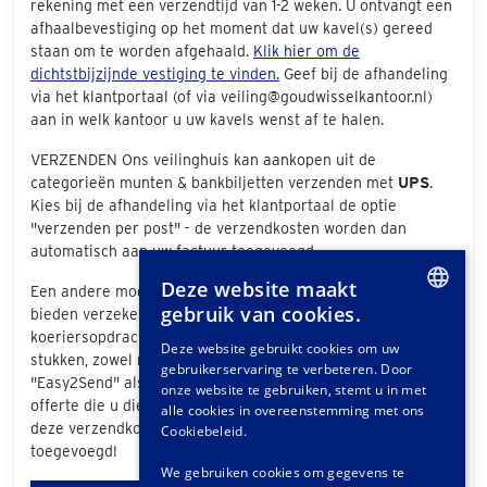
rekening met een verzendtijd van 1-2 weken. U ontvangt een
afhaalbevestiging op het moment dat uw kavel(s) gereed
staan om te worden afgehaald.
Klik hier om de
dichtstbijzijnde vestiging te vinden.
Geef bij de afhandeling
via het klantportaal (of via veiling@goudwisselkantoor.nl)
aan in welk kantoor u uw kavels wenst af te halen.
VERZENDEN Ons veilinghuis kan aankopen uit de
categorieën munten & bankbiljetten verzenden met
UPS
.
Kies bij de afhandeling via het klantportaal de optie
"verzenden per post" - de verzendkosten worden dan
automatisch aan uw factuur toegevoegd.
Deze website maakt
Een andere mogelijkheid is verzending via
Easy2Send
, zij
gebruik van cookies.
bieden verzekerd transport variërend van eenvoudige
DUTCH
koeriersopdrachten tot het vervoeren van exclusieve
Deze website gebruikt cookies om uw
stukken, zowel nationaal als internationaal. Als u
gebruikerservaring te verbeteren. Door
GERMAN
"Easy2Send" als verzendwijze selecteert, ontvangt u een
onze website te gebruiken, stemt u in met
offerte die u dient te accorderen en apart dient te betalen -
FRENCH
alle cookies in overeenstemming met ons
deze verzendkosten worden dus niet aan uw veilingfactuur
Cookiebeleid.
toegevoegd!
We gebruiken cookies om gegevens te