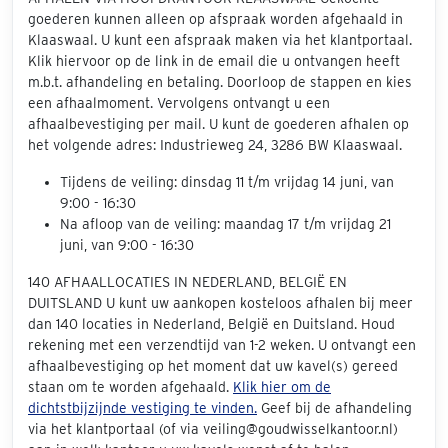
goederen kunnen alleen op afspraak worden afgehaald in
Klaaswaal. U kunt een afspraak maken via het klantportaal.
Klik hiervoor op de link in de email die u ontvangen heeft
m.b.t. afhandeling en betaling. Doorloop de stappen en kies
een afhaalmoment. Vervolgens ontvangt u een
afhaalbevestiging per mail. U kunt de goederen afhalen op
het volgende adres: Industrieweg 24, 3286 BW Klaaswaal.
Tijdens de veiling: dinsdag 11 t/m vrijdag 14 juni, van
9:00 - 16:30
Na afloop van de veiling: maandag 17 t/m vrijdag 21
juni, van 9:00 - 16:30
140 AFHAALLOCATIES IN NEDERLAND, BELGIË EN
DUITSLAND U kunt uw aankopen kosteloos afhalen bij meer
dan 140 locaties in Nederland, België en Duitsland. Houd
rekening met een verzendtijd van 1-2 weken. U ontvangt een
afhaalbevestiging op het moment dat uw kavel(s) gereed
staan om te worden afgehaald.
Klik hier om de
dichtstbijzijnde vestiging te vinden.
Geef bij de afhandeling
via het klantportaal (of via veiling@goudwisselkantoor.nl)