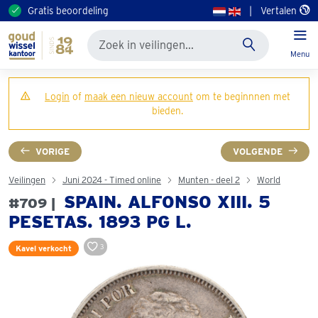
Gratis beoordeling
|
Vertalen
Menu
Login
of
maak een nieuw account
om te beginnnen met
bieden.
VORIGE
VOLGENDE
Veilingen
Juni 2024 - Timed online
Munten - deel 2
World
SPAIN. ALFONSO XIII. 5
#709 |
PESETAS. 1893 PG L.
3
Kavel verkocht