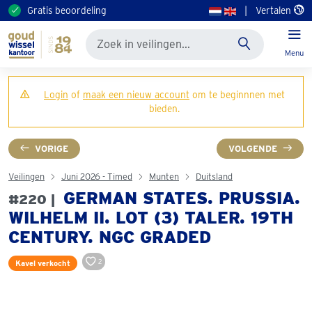
Gratis beoordeling
|
Vertalen
Menu
Login
of
maak een nieuw account
om te beginnnen met
bieden.
VORIGE
VOLGENDE
Veilingen
Juni 2026 - Timed
Munten
Duitsland
GERMAN STATES. PRUSSIA.
#220 |
WILHELM II. LOT (3) TALER. 19TH
CENTURY. NGC GRADED
2
Kavel verkocht