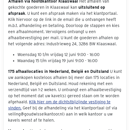
Afhalen via hoofdkantoor Klaaswaal
Het afhalen van
gekochte goederen in Klaaswaal kan
uitsluitend op
afspraak
. U kunt een afspraak maken via het klantportaal.
Klik hiervoor op de link in de email die u ontvangen heeft
m.b.t. afhandeling en betaling. Doorloop de stappen en kies
een afhaalmoment. Vervolgens ontvangt u een
afhaalbevestiging per mail. U kunt de goederen afhalen op
het volgende adres: Industrieweg 24, 3286 BW Klaaswaal.
Woensdag 10 t/m vrijdag 12 juni 9:00 - 16:00
Maandag 15 t/m vrijdag 19 juni 9:00 - 16:00
175 afhaallocaties in Nederland, België en Duitsland
U kunt
uw aankopen kosteloos afhalen bij meer dan 175 locaties in
Nederland, België en Duitsland. Houd rekening met een
verzendtijd van 1-2 weken. U ontvangt een afhaalbevestiging
op het moment dat uw kavel(s) gereed staan om te worden
afgehaald.
Klik hier om de dichtstbijzijnde vestiging te
vinden.
Geef bij de afhandeling via het klantportaal (of via
veiling@goudwisselkantoor.nl) aan in welk kantoor u uw
kavels wenst af te halen.