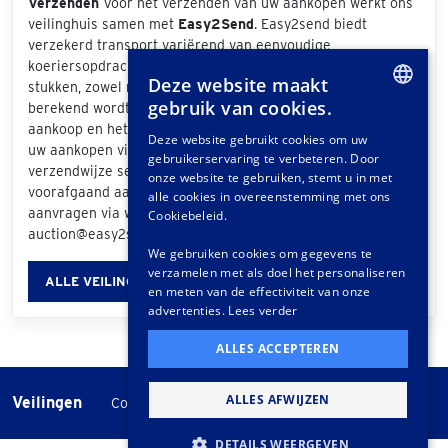
Verzenden
Voor het verzenden van uw aankopen werkt ons
veilinghuis samen met
Easy2Send
. Easy2send biedt
verzekerd transport variërend van eenvoudige
koeriersopdrachten tot het vervoeren van exclusieve
Deze website maakt
stukken, zowel nationaal als internationaal. De prijs die
gebruik van cookies.
berekend wordt is afhankelijk van de grootte van uw
DUTCH
aankoop en het bezorgadres. Als u bij de afhandeling van
Deze website gebruikt cookies om uw
uw aankopen via het klantportaal "Easy2Send" als
gebruikerservaring te verbeteren. Door
GERMAN
verzendwijze selecteert, ontvangt u een offerte. Ook
onze website te gebruiken, stemt u in met
voorafgaand aan de veiling kunt u vrijblijvend een offerte
FRENCH
alle cookies in overeenstemming met ons
aanvragen via www.easy2send.nl/veilingen |
Cookiebeleid.
auction@easy2send.nl | Telefoon: (+31) 88 330 0999.
We gebruiken cookies om gegevens te
verzamelen met als doel het personaliseren
ALLE VEILINGINFORMATIE
en meten van de effectiviteit van onze
advertenties.
Lees verder
ALLES ACCEPTEREN
ALLES AFWIJZEN
Veilingen
-
Cookie instellingen
Veilingvoorwaarden
DETAILS WEERGEVEN