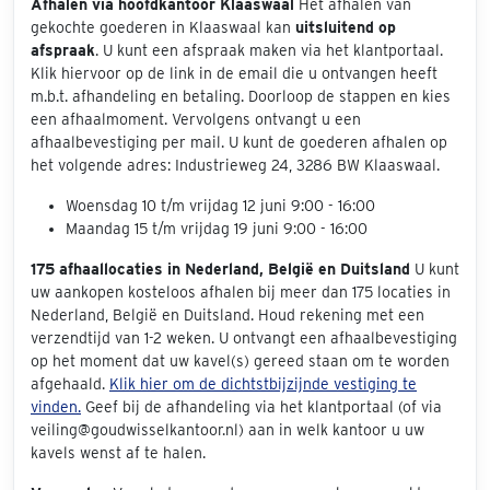
Afhalen via hoofdkantoor Klaaswaal
Het afhalen van
gekochte goederen in Klaaswaal kan
uitsluitend op
afspraak
. U kunt een afspraak maken via het klantportaal.
Klik hiervoor op de link in de email die u ontvangen heeft
m.b.t. afhandeling en betaling. Doorloop de stappen en kies
een afhaalmoment. Vervolgens ontvangt u een
afhaalbevestiging per mail. U kunt de goederen afhalen op
het volgende adres: Industrieweg 24, 3286 BW Klaaswaal.
Woensdag 10 t/m vrijdag 12 juni 9:00 - 16:00
Maandag 15 t/m vrijdag 19 juni 9:00 - 16:00
175 afhaallocaties in Nederland, België en Duitsland
U kunt
uw aankopen kosteloos afhalen bij meer dan 175 locaties in
Nederland, België en Duitsland. Houd rekening met een
verzendtijd van 1-2 weken. U ontvangt een afhaalbevestiging
op het moment dat uw kavel(s) gereed staan om te worden
afgehaald.
Klik hier om de dichtstbijzijnde vestiging te
vinden.
Geef bij de afhandeling via het klantportaal (of via
veiling@goudwisselkantoor.nl) aan in welk kantoor u uw
kavels wenst af te halen.