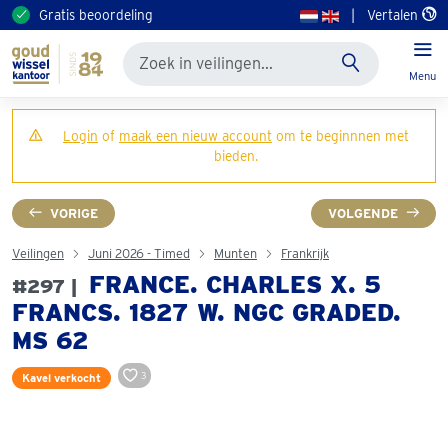
Gratis beoordeling
|
Vertalen
Menu
Login
of
maak een nieuw account
om te beginnnen met
bieden.
VORIGE
VOLGENDE
Veilingen
Juni 2026 - Timed
Munten
Frankrijk
FRANCE. CHARLES X. 5
#297 |
FRANCS. 1827 W. NGC GRADED.
MS 62
3
Kavel verkocht