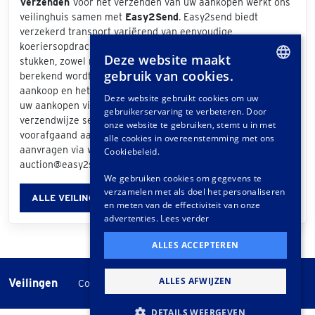
Verzenden
Voor het verzenden van uw aankopen werkt ons
veilinghuis samen met
Easy2Send
. Easy2send biedt
verzekerd transport variërend van eenvoudige
koeriersopdrachten tot het vervoeren van exclusieve
Deze website maakt
stukken, zowel nationaal als internationaal. De prijs die
gebruik van cookies.
berekend wordt is afhankelijk van de grootte van uw
DUTCH
aankoop en het bezorgadres. Als u bij de afhandeling van
Deze website gebruikt cookies om uw
uw aankopen via het klantportaal "Easy2Send" als
gebruikerservaring te verbeteren. Door
GERMAN
verzendwijze selecteert, ontvangt u een offerte. Ook
onze website te gebruiken, stemt u in met
voorafgaand aan de veiling kunt u vrijblijvend een offerte
FRENCH
alle cookies in overeenstemming met ons
aanvragen via www.easy2send.nl/veilingen |
Cookiebeleid.
auction@easy2send.nl | Telefoon: (+31) 88 330 0999.
We gebruiken cookies om gegevens te
verzamelen met als doel het personaliseren
ALLE VEILINGINFORMATIE
en meten van de effectiviteit van onze
advertenties.
Lees verder
ALLES ACCEPTEREN
ALLES AFWIJZEN
Veilingen
-
Cookie instellingen
Veilingvoorwaarden
DETAILS WEERGEVEN