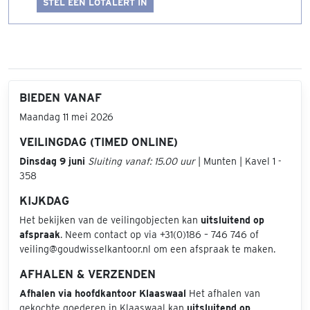
STEL EEN LOTALERT IN
BIEDEN VANAF
Maandag 11 mei 2026
VEILINGDAG (TIMED ONLINE)
Dinsdag 9 juni
Sluiting vanaf: 15.00 uur
| Munten | Kavel 1 -
358
KIJKDAG
Het bekijken van de veilingobjecten kan
uitsluitend op
afspraak
. Neem contact op via +31(0)186 – 746 746 of
veiling@goudwisselkantoor.nl om een afspraak te maken.
AFHALEN & VERZENDEN
Afhalen via hoofdkantoor Klaaswaal
Het afhalen van
gekochte goederen in Klaaswaal kan
uitsluitend op