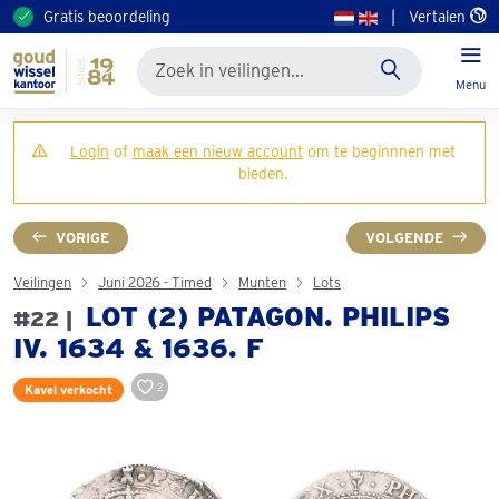
Gratis beoordeling
|
Vertalen
Menu
Login
of
maak een nieuw account
om te beginnnen met
bieden.
VORIGE
VOLGENDE
Veilingen
Juni 2026 - Timed
Munten
Lots
LOT (2) PATAGON. PHILIPS
#22 |
IV. 1634 & 1636. F
2
Kavel verkocht