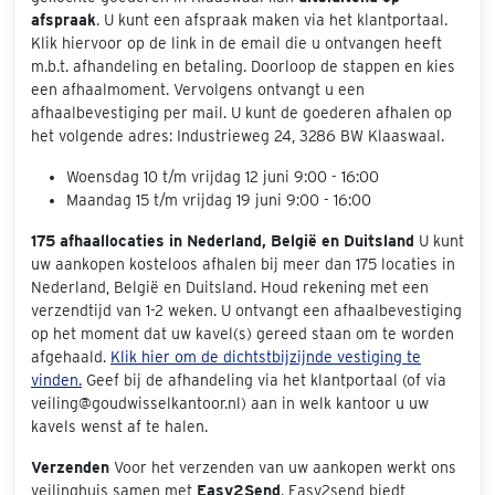
afspraak
. U kunt een afspraak maken via het klantportaal.
Klik hiervoor op de link in de email die u ontvangen heeft
m.b.t. afhandeling en betaling. Doorloop de stappen en kies
een afhaalmoment. Vervolgens ontvangt u een
afhaalbevestiging per mail. U kunt de goederen afhalen op
het volgende adres: Industrieweg 24, 3286 BW Klaaswaal.
Woensdag 10 t/m vrijdag 12 juni 9:00 - 16:00
Maandag 15 t/m vrijdag 19 juni 9:00 - 16:00
175 afhaallocaties in Nederland, België en Duitsland
U kunt
uw aankopen kosteloos afhalen bij meer dan 175 locaties in
Nederland, België en Duitsland. Houd rekening met een
verzendtijd van 1-2 weken. U ontvangt een afhaalbevestiging
op het moment dat uw kavel(s) gereed staan om te worden
afgehaald.
Klik hier om de dichtstbijzijnde vestiging te
vinden.
Geef bij de afhandeling via het klantportaal (of via
veiling@goudwisselkantoor.nl) aan in welk kantoor u uw
kavels wenst af te halen.
Verzenden
Voor het verzenden van uw aankopen werkt ons
veilinghuis samen met
Easy2Send
. Easy2send biedt