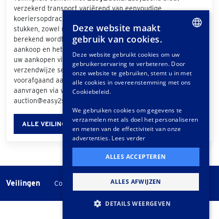
verzekerd transport variërend van eenvoudige
koeriersopdrachten tot het vervoeren van exclusieve
Deze website maakt
stukken, zowel nationaal als internationaal. De prijs die
gebruik van cookies.
berekend wordt is afhankelijk van de grootte van uw
DUTCH
aankoop en het bezorgadres. Als u bij de afhandeling van
Deze website gebruikt cookies om uw
uw aankopen via het klantportaal "Easy2Send" als
gebruikerservaring te verbeteren. Door
GERMAN
verzendwijze selecteert, ontvangt u een offerte. Ook
onze website te gebruiken, stemt u in met
voorafgaand aan de veiling kunt u vrijblijvend een offerte
FRENCH
alle cookies in overeenstemming met ons
aanvragen via www.easy2send.nl/veilingen |
Cookiebeleid.
auction@easy2send.nl | Telefoon: (+31) 88 330 0999.
We gebruiken cookies om gegevens te
verzamelen met als doel het personaliseren
ALLE VEILINGINFORMATIE
en meten van de effectiviteit van onze
advertenties.
Lees verder
ALLES ACCEPTEREN
ALLES AFWIJZEN
Veilingen
-
Cookie instellingen
Veilingvoorwaarden
DETAILS WEERGEVEN