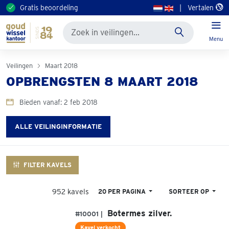
Gratis beoordeling
|
Vertalen
Menu
Veilingen
Maart 2018
OPBRENGSTEN 8 MAART 2018
Bieden vanaf: 2 feb 2018
ALLE VEILINGINFORMATIE
FILTER KAVELS
952 kavels
20 PER PAGINA
SORTEER OP
Botermes zilver.
#10001 |
Kavel verkocht