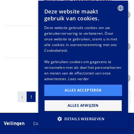
Kavel verkocht
Deze website maakt
Hoogste bod
Biedingen
0
gebruik van cookies.
€ 20
1
DUTCH
Deze website gebruikt cookies om uw
(6) Messen zilver.
#10041 |
gebruikerservaring te verbeteren. Door
GERMAN
onze website te gebruiken, stemt u in met
Kavel verkocht
FRENCH
alle cookies in overeenstemming met ons
Hoogste bod
Biedingen
0
Cookiebeleid.
€ 111
13
We gebruiken cookies om gegevens te
(2) Vismessen zilver.
#10042 |
verzamelen met als doel het personaliseren
Kavel verkocht
en meten van de effectiviteit van onze
Hoogste bod
Biedingen
advertenties.
Lees verder
0
€ 64
9
ALLES ACCEPTEREN
‹
1
2
3
4
5
6
...
47
48
›
ALLES AFWIJZEN
DETAILS WEERGEVEN
Veilingen
-
Cookie instellingen
Veilingvoorwaarden
STRIKT NOODZAKELIJK