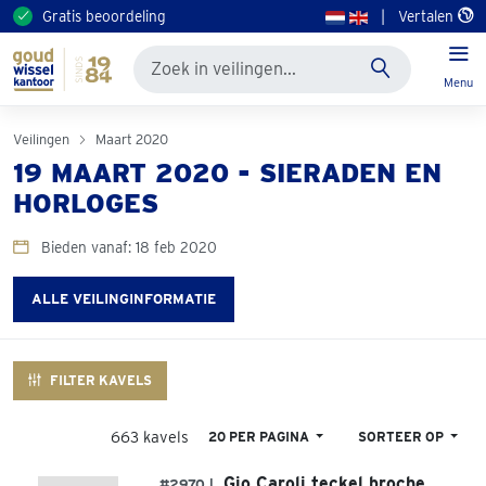
Gratis beoordeling
|
Vertalen
Menu
Veilingen
Maart 2020
19 MAART 2020 - SIERADEN EN
HORLOGES
Bieden vanaf: 18 feb 2020
ALLE VEILINGINFORMATIE
FILTER KAVELS
663 kavels
20 PER PAGINA
SORTEER OP
Gio Caroli teckel broche
#2970 |