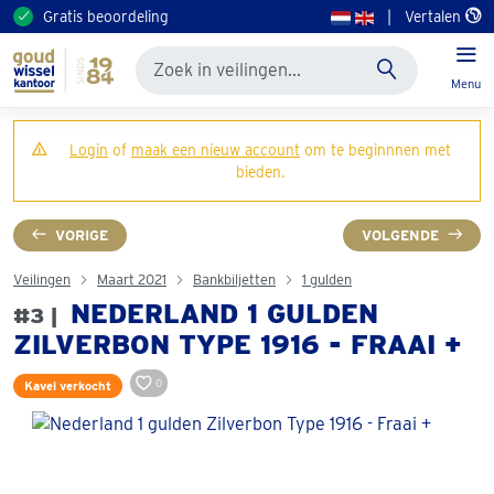
Gratis beoordeling
|
Vertalen
Menu
Login
of
maak een nieuw account
om te beginnnen met
bieden.
VORIGE
VOLGENDE
Veilingen
Maart 2021
Bankbiljetten
1 gulden
NEDERLAND 1 GULDEN
#3 |
ZILVERBON TYPE 1916 - FRAAI +
0
Kavel verkocht