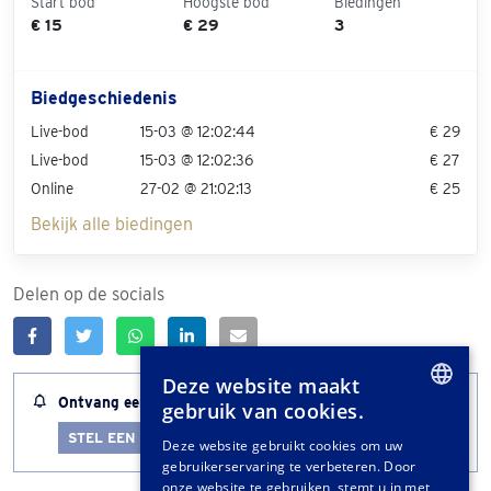
Start bod
Hoogste bod
Biedingen
€ 15
€ 29
3
Biedgeschiedenis
Live-bod
15-03 @ 12:02:44
€ 29
Live-bod
15-03 @ 12:02:36
€ 27
Online
27-02 @ 21:02:13
€ 25
Bekijk alle biedingen
Delen op de socials
Deze website maakt
Ontvang een melding wanneer dit kavel bijna afloopt
gebruik van cookies.
DUTCH
STEL EEN LOTALERT IN
Deze website gebruikt cookies om uw
gebruikerservaring te verbeteren. Door
GERMAN
onze website te gebruiken, stemt u in met