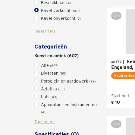
Beschikbaar
(4)
Kavel verkocht
(607)
0
Kavel onverkocht
(7)
Reset filters
Categorieën
Kunst en antiek (607)
Een
#1177 |
Alle
(607)
Engeland, 
Diversen
(99)
Kavel verkoc
Porselein en aardewerk
(99)
Aziatica
(55)
Start bod
Lots
(49)
€ 10
Apparatuur en Instrumenten
(45)
Toon meer
0
Specificaties (0)