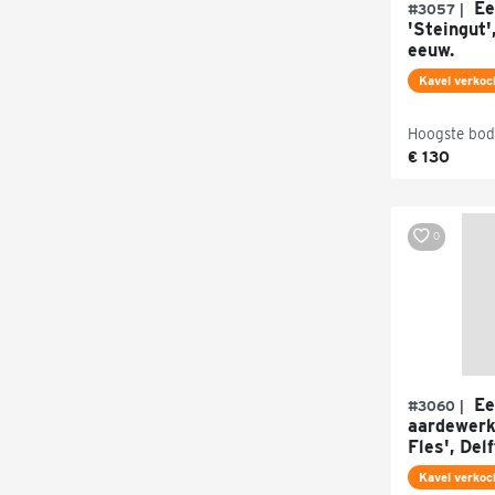
Een
#3057 |
'Steingut'
eeuw.
Kavel verkoc
Hoogste bod
€ 130
0
Een
#3060 |
aardewerk
Fles', Del
Kavel verkoc