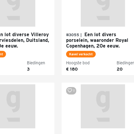
n lot diverse Villeroy
Een lot divers
#3055 |
viesdelen, Duitsland,
porselein, waaronder Royal
0e eeuw.
Copenhagen, 20e eeuw.
ht
Kavel verkocht
Biedingen
Hoogste bod
Biedinge
3
€ 180
20
0