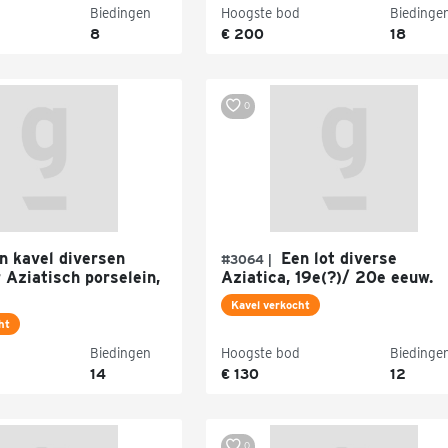
Biedingen
Hoogste bod
Biedinge
8
€ 200
18
0
 kavel diversen
Een lot diverse
#3064 |
 Aziatisch porselein,
Aziatica, 19e(?)/ 20e eeuw.
Kavel verkocht
ht
Biedingen
Hoogste bod
Biedinge
14
€ 130
12
0