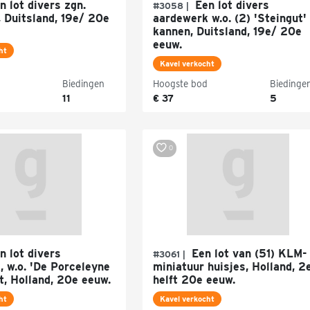
 lot divers zgn.
Een lot divers
#3058 |
, Duitsland, 19e/ 20e
aardewerk w.o. (2) 'Steingut'
kannen, Duitsland, 19e/ 20e
eeuw.
ht
Kavel verkocht
Biedingen
Hoogste bod
Biedinge
11
€ 37
5
0
 lot divers
Een lot van (51) KLM-
#3061 |
, w.o. 'De Porceleyne
miniatuur huisjes, Holland, 2
ft, Holland, 20e eeuw.
helft 20e eeuw.
ht
Kavel verkocht