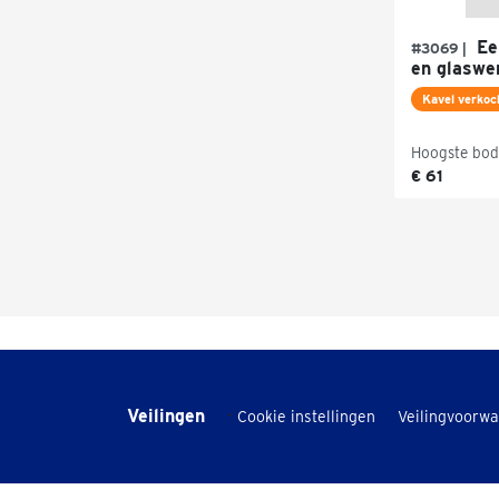
Een
#3069 |
en glaswer
Kavel verkoc
Hoogste bod
€ 61
Veilingen
-
Cookie instellingen
Veilingvoorw