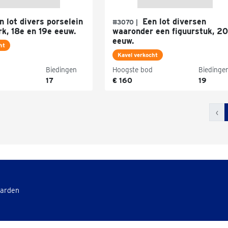
 lot divers porselein
Een lot diversen
#3070 |
k, 18e en 19e eeuw.
waaronder een figuurstuk, 2
eeuw.
ht
Kavel verkocht
Biedingen
Hoogste bod
Biedinge
17
€ 160
19
‹
aarden