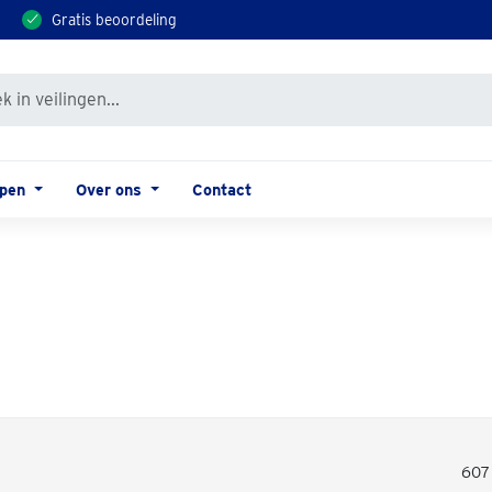
Gratis beoordeling
open
Over ons
Contact
607