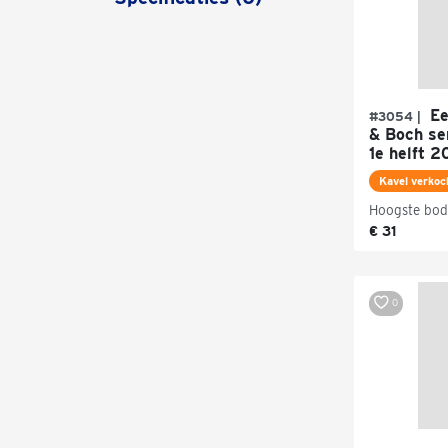
Ee
#3054 |
& Boch ser
1e helft 2
Kavel verkoc
Hoogste bod
€ 31
0