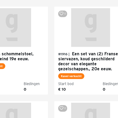
0
 schommelstoel,
Een set van (2) Franse
#1916 |
eind 19e eeuw.
siervazen, koud geschilderd
decor van elegante
ht
gezelschappen., 20e eeuw.
Kavel verkocht
Biedingen
Start bod
Biedinge
0
€ 10
0
0