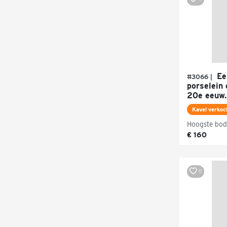
Een
#3066 |
porselein
20e eeuw.
Kavel verkoc
Hoogste bod
€ 160
0