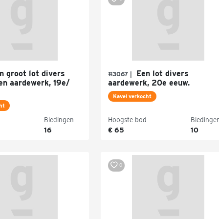
 groot lot divers
Een lot divers
#3067 |
 en aardewerk, 19e/
aardewerk, 20e eeuw.
Kavel verkocht
ht
Biedingen
Hoogste bod
Biedinge
16
€ 65
10
0