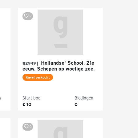
0
Hollandse' School, 21e
#2949 |
eeuw. Schepen op woelige zee.
Kavel verkocht
n
Start bod
Biedingen
€ 10
0
0