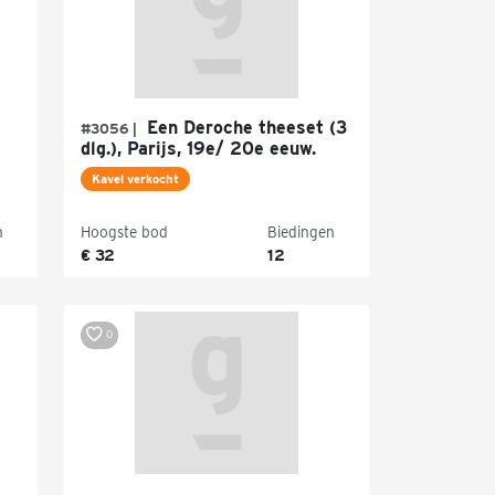
Een Deroche theeset (3
#3056 |
dlg.), Parijs, 19e/ 20e eeuw.
Kavel verkocht
n
Hoogste bod
Biedingen
€ 32
12
0