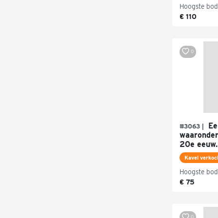
Hoogste bod
€ 110
0
Een
#3063 |
waaronder
20e eeuw.
Kavel verkoc
Hoogste bod
€ 75
0