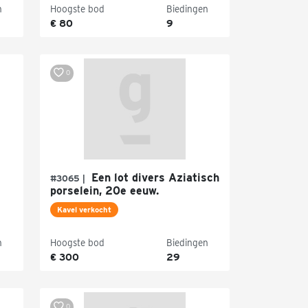
n
Hoogste bod
Biedingen
€ 80
9
0
Een lot divers Aziatisch
#3065 |
porselein, 20e eeuw.
Kavel verkocht
n
Hoogste bod
Biedingen
€ 300
29
0