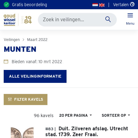
Gratis beoordeling
|
Vertalen
Menu
Veilingen
Maart 2022
MUNTEN
Bieden vanaf: 10 mrt 2022
ALLE VEILINGINFORMATIE
FILTER KAVELS
96 kavels
20 PER PAGINA
SORTEER OP
Duit. Zilveren afslag. Utrecht
#83 |
stad. 1739. Zeer Fraai.