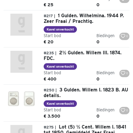
€ 25
0
1 Gulden. Wilhelmina. 1944 P.
#217 |
Zeer Fraai / Prachtig.
Kavel onverkocht
Start bod
Biedingen
0
€ 20
0
2½ Gulden. Willem III. 1874.
#235 |
FDC.
Kavel onverkocht
Start bod
Biedingen
0
€ 400
0
3 Gulden. Willem I. 1823 B. AU
#250 |
details.
Kavel onverkocht
Start bod
Biedingen
0
€ 3.500
0
Lot (5) ½ Cent. Willem I. 1841
#275 |
tot 1850. Gemiddeld Zeer Fraai.