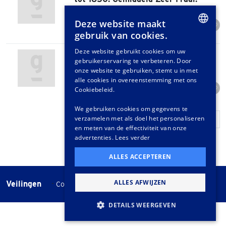
Kavel onverkocht
Deze website maakt
Start bod
Biedingen
0
gebruik van cookies.
€ 80
0
DUTCH
Deze website gebruikt cookies om uw
Lot (18) 1 Cent. Willem I. 1822
#276 |
gebruikerservaring te verbeteren. Door
- 1875. Gemiddeld Zeer Fraai.
GERMAN
onze website te gebruiken, stemt u in met
Kavel onverkocht
FRENCH
alle cookies in overeenstemming met ons
Start bod
Biedingen
0
Cookiebeleid.
€ 80
0
We gebruiken cookies om gegevens te
verzamelen met als doel het personaliseren
‹
1
2
3
4
5
›
en meten van de effectiviteit van onze
advertenties.
Lees verder
ALLES ACCEPTEREN
ALLES AFWIJZEN
Veilingen
-
Cookie instellingen
Veilingvoorwaarden
DETAILS WEERGEVEN
STRIKT NOODZAKELIJK