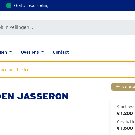
Gratis beoordeling
open
Over ons
Contact
nen met bieden.
n
VORIG
DEN JASSERON
Start bod
€ 1.200
Geschatt
€ 1.600 