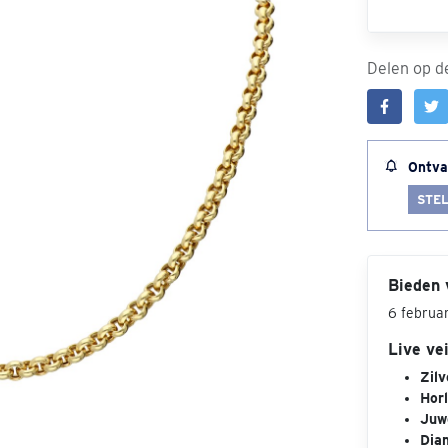
Delen op de
Ontva
STEL
Bieden 
6 februa
Live ve
Zilv
Hor
Juw
Dia