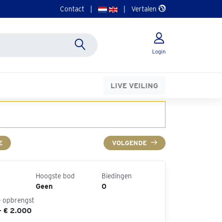
Contact
|
|
Vertalen
Login
LIVE VEILING
E
VOLGENDE
Hoogste bod
Biedingen
Geen
0
e opbrengst
- € 2.000