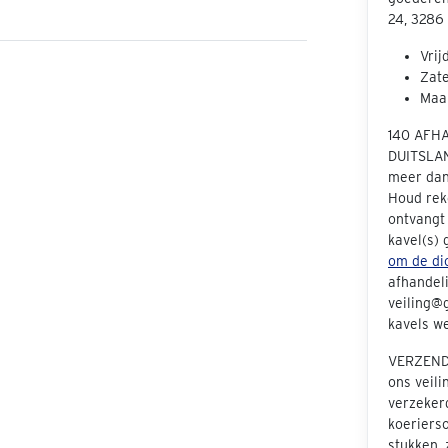
24, 3286
Vrij
Zate
Maan
140 AFH
DUITSLAN
meer dan 
Houd rek
ontvangt
kavel(s)
om de dic
afhandeli
veiling@g
kavels we
VERZENDE
ons veil
verzeker
koeriers
stukken, 