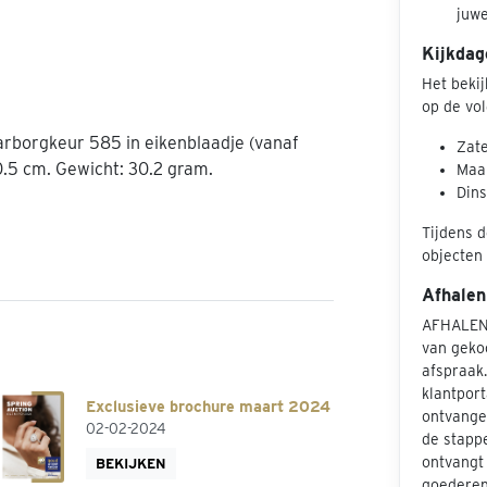
juw
Kijkdag
Het beki
op de vo
arborgkeur 585 in eikenblaadje (vanaf
Zate
0.5 cm. Gewicht: 30.2 gram.
Maan
Dins
Tijdens d
objecten 
Afhalen
AFHALEN
van geko
afspraak
klantport
Exclusieve brochure maart 2024
ontvangen
02-02-2024
de stapp
ontvangt 
BEKIJKEN
goederen