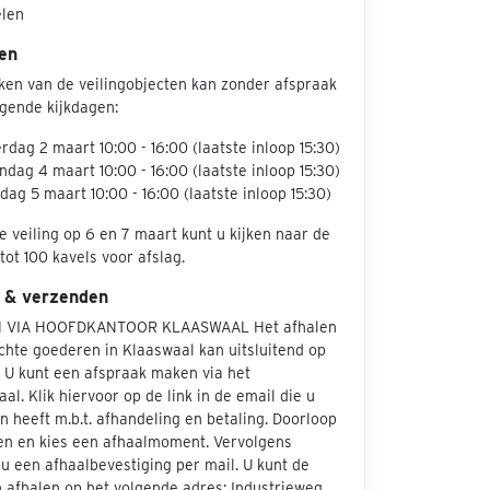
elen
en
jken van de veilingobjecten kan zonder afspraak
lgende kijkdagen:
rdag 2 maart 10:00 - 16:00 (laatste inloop 15:30)
dag 4 maart 10:00 - 16:00 (laatste inloop 15:30)
dag 5 maart 10:00 - 16:00 (laatste inloop 15:30)
e veiling op 6 en 7 maart kunt u kijken naar de
tot 100 kavels voor afslag.
 & verzenden
 VIA HOOFDKANTOOR KLAASWAAL Het afhalen
chte goederen in Klaaswaal kan uitsluitend op
. U kunt een afspraak maken via het
aal. Klik hiervoor op de link in de email die u
 heeft m.b.t. afhandeling en betaling. Doorloop
en en kies een afhaalmoment. Vervolgens
u een afhaalbevestiging per mail. U kunt de
 afhalen op het volgende adres: Industrieweg