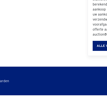
berekend 
aankoop e
uw aanko
verzendwi
voorafgaa
offerte 
auction@
ALLE 
aarden