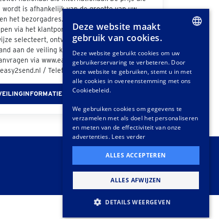
wordt is afhankelijk van de grootte van uw
n het bezorgadres. Als u bij de afhandeling van
Deze website maakt
pen via het klantportaal "Easy2Send" als
gebruik van cookies.
jze selecteert, ontvangt u een offerte. Ook
DUTCH
nd aan de veiling kunt u vrijblijvend een
Deze website gebruikt cookies om uw
aanvragen via www.easy2send.nl/veilingen /
gebruikerservaring te verbeteren. Door
GERMAN
easy2send.nl / Telefoon: (+31) 88 330 0999.
onze website te gebruiken, stemt u in met
FRENCH
alle cookies in overeenstemming met ons
Cookiebeleid.
VEILINGINFORMATIE
We gebruiken cookies om gegevens te
verzamelen met als doel het personaliseren
en meten van de effectiviteit van onze
advertenties.
Lees verder
ALLES ACCEPTEREN
ALLES AFWIJZEN
DETAILS WEERGEVEN