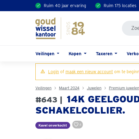
Ruim 40 jaar ervaring
Ruim 175 locaties
Veilingen
Kopen
Taxeren
Verk
Login
of
maak een nieuw account
om te beginn
Veilingen
Maart 2024
Juwelen
Premium juwele
14K GEELGOU
#643 |
SCHAKELCOLLIER.
4
Kavel onverkocht