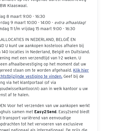
 BW Klaaswaal.
dag 8 maart 9:00 - 16:30
rdag 9 maart 10:00 - 14:00 -
extra afhaaldag!
dag 11 t/m vrijdag 15 maart 9:00 - 16:30
AALLOCATIES IN NEDERLAND, BELGIË EN
D U kunt uw aankopen kosteloos afhalen bij
140 locaties in Nederland, België en Duitsland.
ening met een verzendtijd van 1-2 weken. U
 een afhaalbevestiging op het moment dat uw
 gereed staan om te worden afgehaald.
Klik hier
htstbijzijnde vestiging te vinden.
Geef bij de
ng via het klantportaal (of via
oudwisselkantoor.nl) aan in welk kantoor u uw
nst af te halen.
N Voor het verzenden van uw aankopen werkt
inghuis samen met
Easy2Send
. Easy2send biedt
d transport variërend van eenvoudige
opdrachten tot het vervoeren van exclusieve
zowel nationaal als internationaal. De prijs die