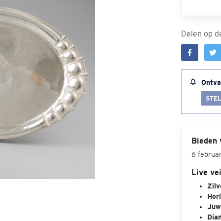
Delen op de
Ontva
STEL
Bieden 
6 februa
Live ve
Zilv
Hor
Juw
Dia