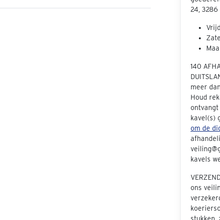
24, 3286
Vrij
Zate
Maan
140 AFH
DUITSLAN
meer dan 
Houd rek
ontvangt
kavel(s)
om de dic
afhandeli
veiling@g
kavels we
VERZENDE
ons veil
verzeker
koeriers
stukken, 