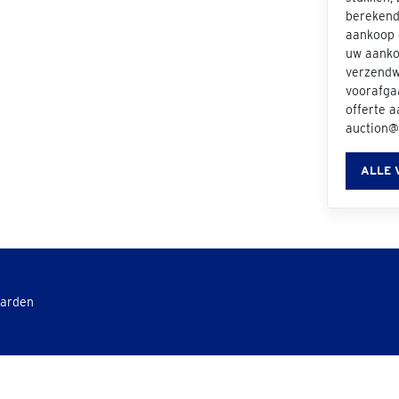
berekend 
aankoop e
uw aanko
verzendwi
voorafgaa
offerte 
auction@
ALLE 
aarden