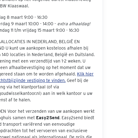
 BW Klaaswaal.
dag 8 maart 9:00 - 16:30
rdag 9 maart 10:00 - 14:00 -
extra afhaaldag!
dag 11 t/m vrijdag 15 maart 9:00 - 16:30
AALLOCATIES IN NEDERLAND, BELGIË EN
D U kunt uw aankopen kosteloos afhalen bij
140 locaties in Nederland, België en Duitsland.
ening met een verzendtijd van 1-2 weken. U
 een afhaalbevestiging op het moment dat uw
 gereed staan om te worden afgehaald.
Klik hier
htstbijzijnde vestiging te vinden.
Geef bij de
ng via het klantportaal (of via
oudwisselkantoor.nl) aan in welk kantoor u uw
nst af te halen.
N Voor het verzenden van uw aankopen werkt
inghuis samen met
Easy2Send
. Easy2send biedt
d transport variërend van eenvoudige
opdrachten tot het vervoeren van exclusieve
zowel nationaal als internationaal. De prijs die