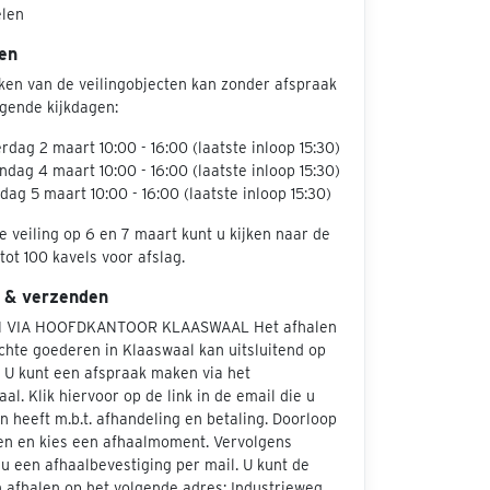
elen
en
jken van de veilingobjecten kan zonder afspraak
lgende kijkdagen:
rdag 2 maart 10:00 - 16:00 (laatste inloop 15:30)
dag 4 maart 10:00 - 16:00 (laatste inloop 15:30)
dag 5 maart 10:00 - 16:00 (laatste inloop 15:30)
e veiling op 6 en 7 maart kunt u kijken naar de
tot 100 kavels voor afslag.
 & verzenden
 VIA HOOFDKANTOOR KLAASWAAL Het afhalen
chte goederen in Klaaswaal kan uitsluitend op
. U kunt een afspraak maken via het
aal. Klik hiervoor op de link in de email die u
 heeft m.b.t. afhandeling en betaling. Doorloop
en en kies een afhaalmoment. Vervolgens
u een afhaalbevestiging per mail. U kunt de
 afhalen op het volgende adres: Industrieweg