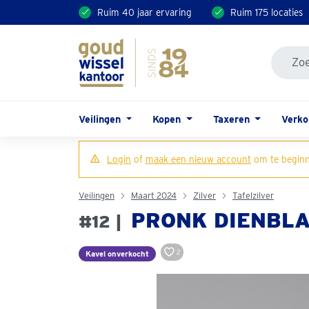
Ruim 40 jaar ervaring
Ruim 175 locaties
Veilingen
Kopen
Taxeren
Verk
Login
of
maak een nieuw account
om te beginn
Veilingen
Maart 2024
Zilver
Tafelzilver
PRONK DIENBLAD
#12 |
2
Kavel onverkocht