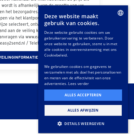
wordt is afhankelijk van de grootte van uw
n het bezorgadres. Als u bij de afhandeling van
Deze website maakt
pen via het klantportaal "Easy2Send" als
gebruik van cookies.
jze selecteert, ontvangt u een offerte. Ook
DUTCH
nd aan de veiling kunt u vrijblijvend een
Deze website gebruikt cookies om uw
aanvragen via www.easy2send.nl/veilingen /
gebruikerservaring te verbeteren. Door
GERMAN
easy2send.nl / Telefoon: (+31) 88 330 0999.
onze website te gebruiken, stemt u in met
FRENCH
alle cookies in overeenstemming met ons
Cookiebeleid.
VEILINGINFORMATIE
We gebruiken cookies om gegevens te
verzamelen met als doel het personaliseren
en meten van de effectiviteit van onze
advertenties.
Lees verder
ALLES ACCEPTEREN
ALLES AFWIJZEN
DETAILS WEERGEVEN