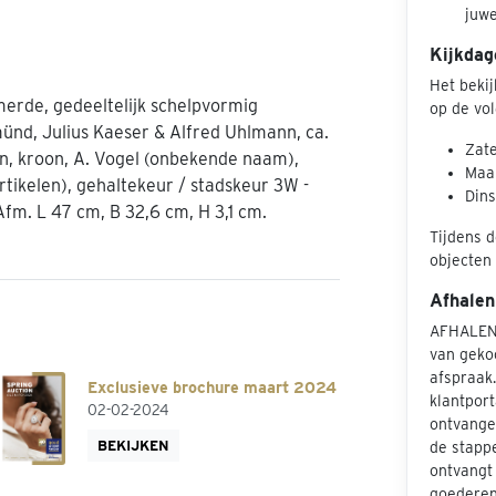
juw
Kijkdag
Het beki
erde, gedeeltelijk schelpvormig
op de vo
ünd, Julius Kaeser & Alfred Uhlmann, ca.
Zate
n, kroon, A. Vogel (onbekende naam),
Maan
rtikelen), gehaltekeur / stadskeur 3W -
Dins
fm. L 47 cm, B 32,6 cm, H 3,1 cm.
Tijdens d
objecten 
Afhalen
AFHALEN
van geko
afspraak
Exclusieve brochure maart 2024
klantport
02-02-2024
ontvangen
BEKIJKEN
de stapp
ontvangt 
goederen