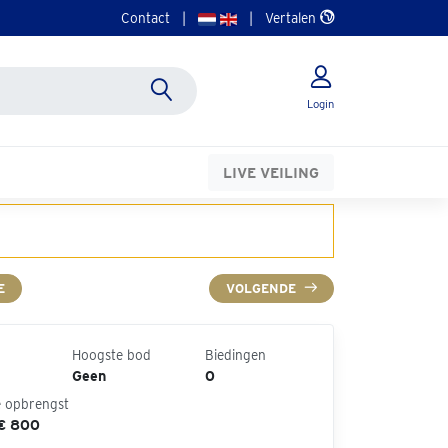
Contact
|
|
Vertalen
Login
LIVE VEILING
E
VOLGENDE
Hoogste bod
Biedingen
Geen
0
e opbrengst
 € 800