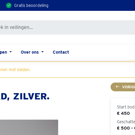
Gratis beoordeling
open
Over ons
Contact
nen met bieden.
VORIG
, ZILVER.
Start bod
€ 450
Geschatt
€ 500 -