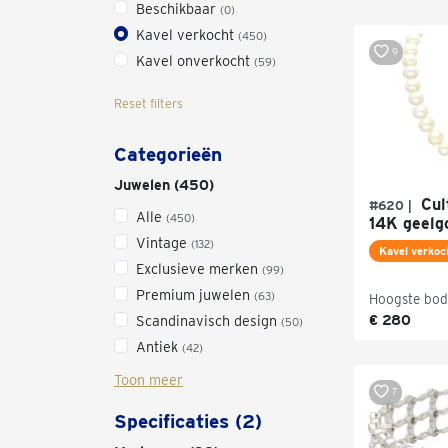
Beschikbaar
(0)
Kavel verkocht
(450)
9
Kavel onverkocht
(59)
Reset filters
Categorieën
Juwelen (450)
Cult
#620 |
Alle
(450)
14K geelg
Vintage
(132)
Kavel verkoc
Exclusieve merken
(99)
Premium juwelen
(63)
Hoogste bod
€ 280
Scandinavisch design
(50)
Antiek
(42)
Toon meer
7
Specificaties (2)