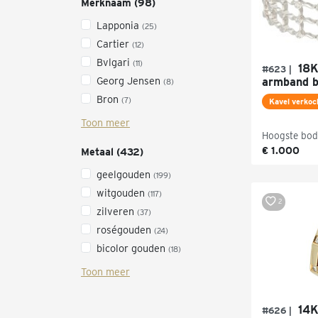
Merknaam (98)
Lapponia
(25)
Cartier
(12)
Bvlgari
(11)
18K
#623 |
Georg Jensen
armband b
(8)
Bron
(7)
Kavel verkoc
Toon meer
Hoogste bod
€ 1.000
Metaal (432)
geelgouden
(199)
witgouden
(117)
2
zilveren
(37)
roségouden
(24)
bicolor gouden
(18)
Toon meer
14K
#626 |