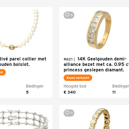
16
ivé parel collier met
14K Geelgouden demi-
#621 |
ouden bolslot.
alliance bezet met ca. 0.95 c
princess geslepen diamant.
ht
Kavel verkocht
Biedingen
Hoogste bod
Biedinge
5
€ 340
11
15