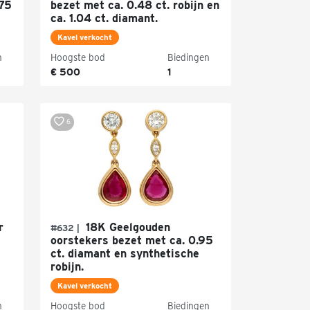
.75
bezet met ca. 0.48 ct. robijn en
ca. 1.04 ct. diamant.
Kavel verkocht
n
Hoogste bod
Biedingen
€ 500
1
6
r
18K Geelgouden
#632 |
oorstekers bezet met ca. 0.95
ct. diamant en synthetische
robijn.
Kavel verkocht
n
Hoogste bod
Biedingen