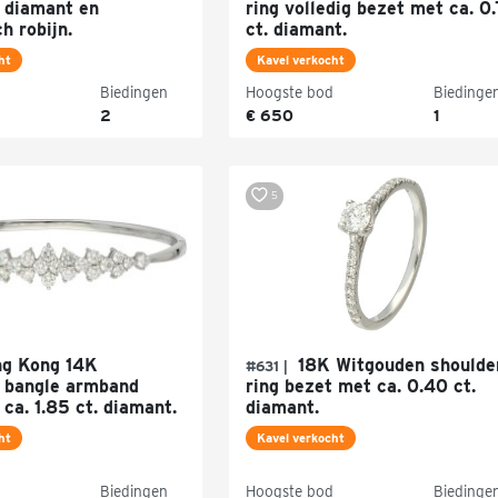
 diamant en
ring volledig bezet met ca. 0
h robijn.
ct. diamant.
ht
Kavel verkocht
Biedingen
Hoogste bod
Biedinge
2
€ 650
1
5
g Kong 14K
18K Witgouden shoulde
#631 |
 bangle armband
ring bezet met ca. 0.40 ct.
ca. 1.85 ct. diamant.
diamant.
ht
Kavel verkocht
Biedingen
Hoogste bod
Biedinge