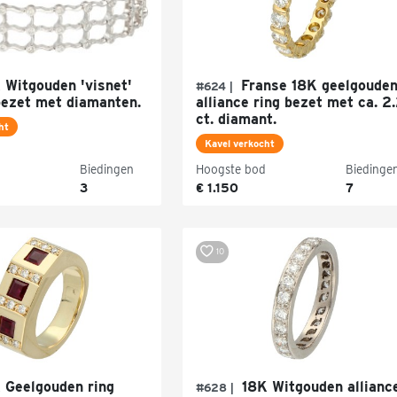
 Witgouden 'visnet'
Franse 18K geelgoude
#624 |
ezet met diamanten.
alliance ring bezet met ca. 2
ct. diamant.
ht
Kavel verkocht
Biedingen
Hoogste bod
Biedinge
3
€ 1.150
7
10
 Geelgouden ring
18K Witgouden allianc
#628 |