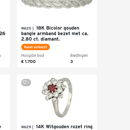
n
18K Bicolor gouden
#625 |
.26
bangle armband bezet met ca.
2.80 ct. diamant.
Kavel verkocht
n
Hoogste bod
Biedingen
€ 1.700
3
5
e
14K Witgouden rozet ring
#629 |