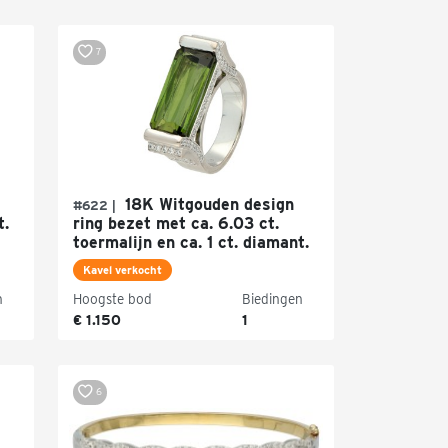
7
18K Witgouden design
#622 |
t.
ring bezet met ca. 6.03 ct.
toermalijn en ca. 1 ct. diamant.
Kavel verkocht
n
Hoogste bod
Biedingen
€ 1.150
1
6