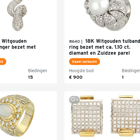
 Witgouden
18K Witgouden tulban
#640 |
nger bezet met
ring bezet met ca. 1.10 ct.
diamant en Zuidzee parel
ht
Kavel verkocht
Biedingen
Hoogste bod
Biedinge
15
€ 900
1
4