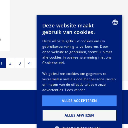
Deze website maakt
gebruik van cookies.
DUTCH
n
Deze website gebruikt cookies om uw
gebruikerservaring te verbeteren. Door
GERMAN
onze website te gebruiken, stemt u in met
FRENCH
alle cookies in overeenstemming met ons
Cookiebeleid.
1
2
3
4
5
6
...
22
23
›
We gebruiken cookies om gegevens te
verzamelen met als doel het personaliseren
en meten van de effectiviteit van onze
advertenties.
Lees verder
ALLES ACCEPTEREN
ALLES AFWIJZEN