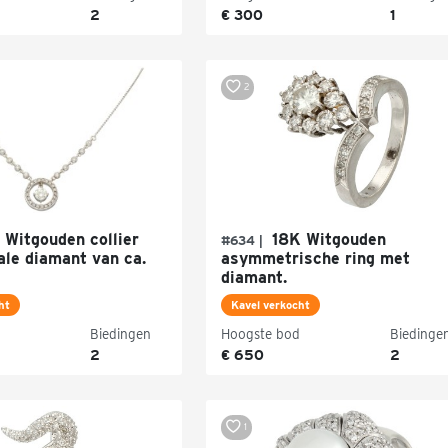
2
€ 300
1
2
Witgouden collier
18K Witgouden
#634 |
ale diamant van ca.
asymmetrische ring met
diamant.
ht
Kavel verkocht
Biedingen
Hoogste bod
Biedinge
2
€ 650
2
1