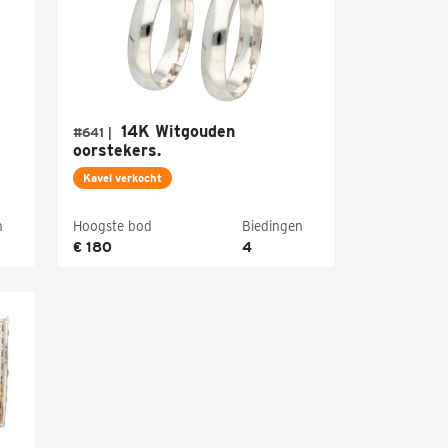
d
14K Witgouden
#641 |
oorstekers.
Kavel verkocht
n
Hoogste bod
Biedingen
€ 180
4