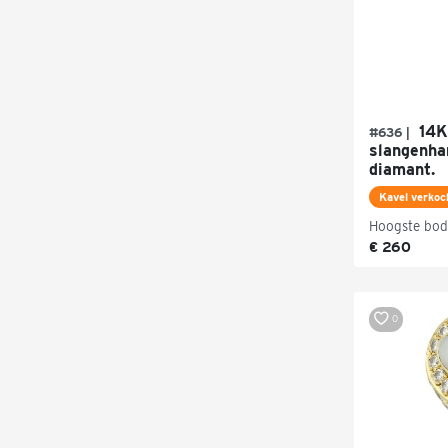
14K
#636 |
slangenha
diamant.
Kavel verkoc
Hoogste bod
€ 260
0