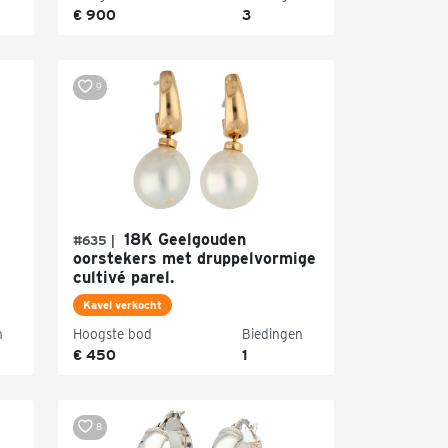
€ 900
3
9
18K Geelgouden
#635 |
oorstekers met druppelvormige
cultivé parel.
Kavel verkocht
n
Hoogste bod
Biedingen
€ 450
1
8