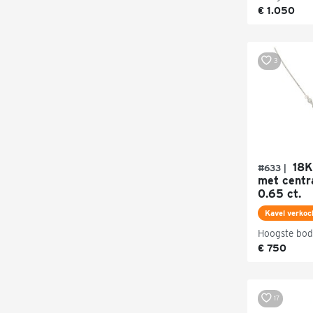
€ 1.050
3
18K 
#633 |
met centr
0.65 ct.
Kavel verkoc
Hoogste bod
€ 750
17