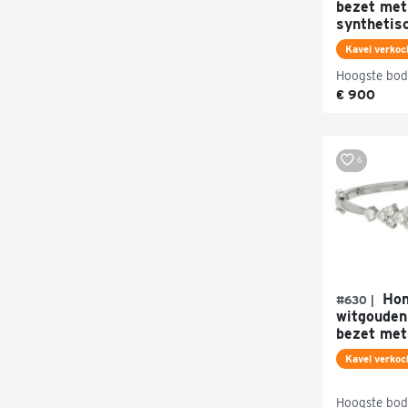
bezet met
synthetisc
Kavel verkoc
Hoogste bod
€ 900
6
Hon
#630 |
witgouden
bezet met 
Kavel verkoc
Hoogste bod