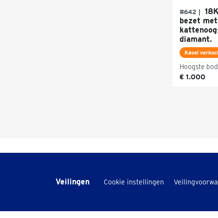
18K
#642 |
bezet me
kattenoog-
diamant.
Kavel verkoc
Hoogste bod
€ 1.000
Veilingen
-
Cookie instellingen
Veilingvoorw