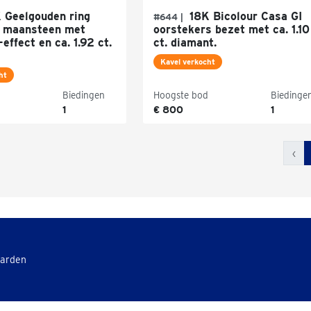
 Geelgouden ring
18K Bicolour Casa GI
#644 |
t maansteen met
oorstekers bezet met ca. 1.10
effect en ca. 1.92 ct.
ct. diamant.
Kavel verkocht
ht
Biedingen
Hoogste bod
Biedinge
1
€ 800
1
‹
aarden