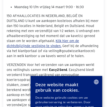
Maandag 10 t/m vrijdag 14 maart 9:00 - 16:30
150 AFHAALLOCATIES IN NEDERLAND, BELGIË EN
DUITSLAND U kunt uw aankopen kosteloos afhalen bij meer
dan 150 locaties in Nederland, België en Duitsland. Houd
rekening met een verzendtijd van 1-2 weken. U ontvangt een
afhaalbevestiging op het moment dat uw kavel(s) gereed
staan om te worden afgehaald.
Klik hier om de
dichtstbijzijnde vestiging te vinden.
Geef bij de afhandeling
via het klantportaal (of via veiling@goudwisselkantoor.nl)
aan in welk kantoor u uw kavels wenst af te halen.
VERZENDEN Voor het verzenden van uw aankopen werkt
ons veilinghuis samen met
Easy2Send
. Easy2send biedt
verzekerd transport variërend van eenvoudige
koeriersopdrachten tot het vervoeren van exclusieve
Deze website maakt
stukken, zowel nationaal als internationaal. De prijs die
gebruik van cookies.
berekend wordt is afhankelijk van de grootte van uw
DUTCH
aankoop en het bezorgadres. Als u bij de afhandeling van
Deze website gebruikt cookies om uw
uw aankopen via het klantportaal "Easy2Send" als
gebruikerservaring te verbeteren. Door
GERMAN
verzendwijze selecteert, ontvangt u een offerte. Ook
onze website te gebruiken, stemt u in met