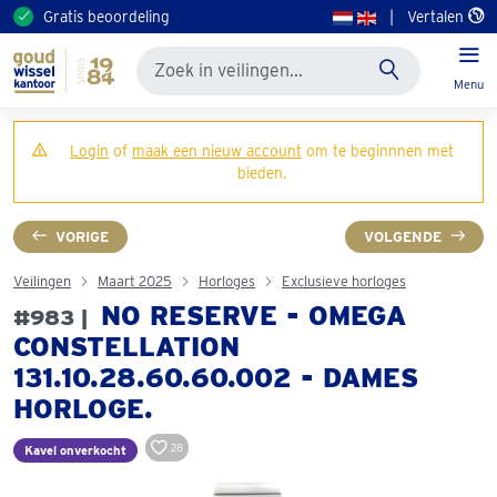
Gratis beoordeling
|
Vertalen
Menu
Login
of
maak een nieuw account
om te beginnnen met
bieden.
VORIGE
VOLGENDE
Veilingen
Maart 2025
Horloges
Exclusieve horloges
NO RESERVE - OMEGA
#983 |
CONSTELLATION
131.10.28.60.60.002 - DAMES
HORLOGE.
28
Kavel onverkocht