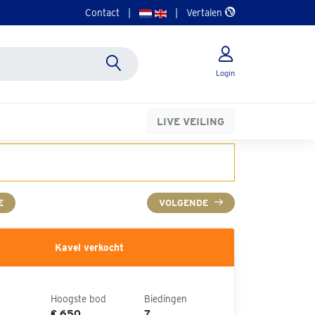
Contact
|
|
Vertalen
Login
LIVE VEILING
E
VOLGENDE
Kavel verkocht
Hoogste bod
Biedingen
€ 650
7