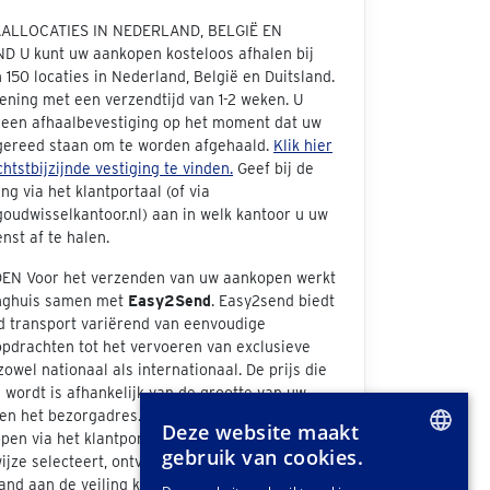
AALLOCATIES IN NEDERLAND, BELGIË EN
D U kunt uw aankopen kosteloos afhalen bij
150 locaties in Nederland, België en Duitsland.
ening met een verzendtijd van 1-2 weken. U
 een afhaalbevestiging op het moment dat uw
 gereed staan om te worden afgehaald.
Klik hier
htstbijzijnde vestiging te vinden.
Geef bij de
ng via het klantportaal (of via
oudwisselkantoor.nl) aan in welk kantoor u uw
nst af te halen.
N Voor het verzenden van uw aankopen werkt
inghuis samen met
Easy2Send
. Easy2send biedt
d transport variërend van eenvoudige
opdrachten tot het vervoeren van exclusieve
zowel nationaal als internationaal. De prijs die
wordt is afhankelijk van de grootte van uw
n het bezorgadres. Als u bij de afhandeling van
Deze website maakt
pen via het klantportaal "Easy2Send" als
gebruik van cookies.
jze selecteert, ontvangt u een offerte. Ook
DUTCH
nd aan de veiling kunt u vrijblijvend een