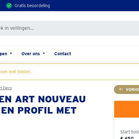
Gratis beoordeling
open
Over ons
Contact
nen met bieden.
rt Deco
VORIG
EN ART NOUVEAU
EN PROFIL MET
Start bod
€ 450