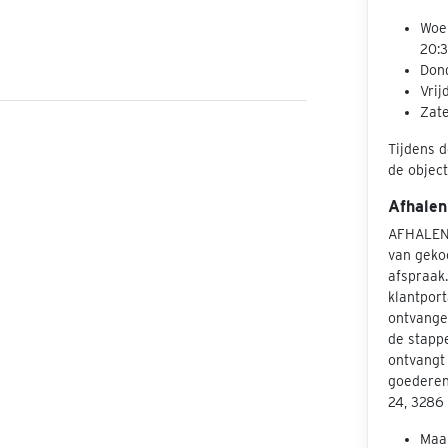
Woen
20:3
Dond
Vrij
Zate
Tijdens d
de object
Afhalen
AFHALEN
van geko
afspraak
klantport
ontvangen
de stapp
ontvangt 
goederen
24, 3286
Maan