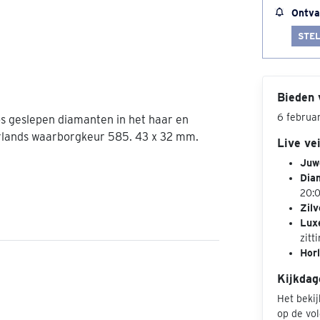
Ontva
STEL
Bieden 
6 februa
s geslepen diamanten in het haar en
ederlands waarborgkeur 585. 43 x 32 mm.
Live ve
Juw
Dia
20:
Zilv
Lux
zitti
Hor
Kijkdag
Het beki
op de vo