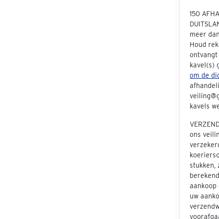
150 AFH
DUITSLAN
meer dan 
Houd rek
ontvangt
kavel(s)
om de dic
afhandeli
veiling@g
kavels we
VERZENDE
ons veil
verzeker
koeriers
stukken, 
berekend 
aankoop e
uw aanko
verzendwi
voorafgaa