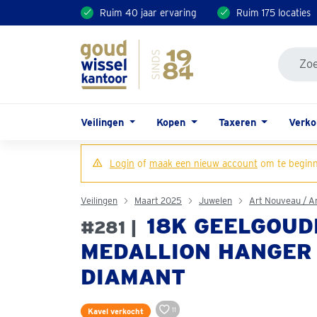
Ruim 40 jaar ervaring
Ruim 175 locaties
Veilingen
Kopen
Taxeren
Verk
Login
of
maak een nieuw account
om te beginn
Veilingen
Maart 2025
Juwelen
Art Nouveau / A
18K GEELGOUD
#281 |
MEDALLION HANGER 
DIAMANT
11
Kavel verkocht