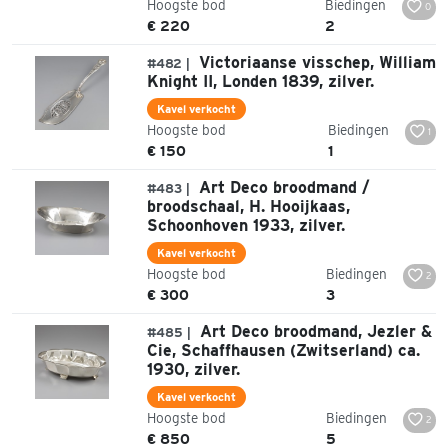
Hoogste bod
Biedingen
0
€ 220
2
Victoriaanse visschep, William
#482 |
Knight II, Londen 1839, zilver.
Kavel verkocht
Hoogste bod
Biedingen
1
€ 150
1
Art Deco broodmand /
#483 |
broodschaal, H. Hooijkaas,
Schoonhoven 1933, zilver.
Kavel verkocht
Hoogste bod
Biedingen
2
€ 300
3
Art Deco broodmand, Jezler &
#485 |
Cie, Schaffhausen (Zwitserland) ca.
1930, zilver.
Kavel verkocht
Hoogste bod
Biedingen
2
€ 850
5