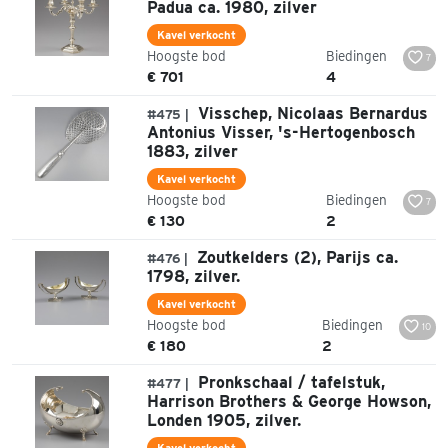
Padua ca. 1980, zilver
Kavel verkocht
Hoogste bod
Biedingen
7
€ 701
4
Visschep, Nicolaas Bernardus
#475 |
Antonius Visser, 's-Hertogenbosch
1883, zilver
Kavel verkocht
Hoogste bod
Biedingen
7
€ 130
2
Zoutkelders (2), Parijs ca.
#476 |
1798, zilver.
Kavel verkocht
Hoogste bod
Biedingen
10
€ 180
2
Pronkschaal / tafelstuk,
#477 |
Harrison Brothers & George Howson,
Londen 1905, zilver.
Kavel verkocht