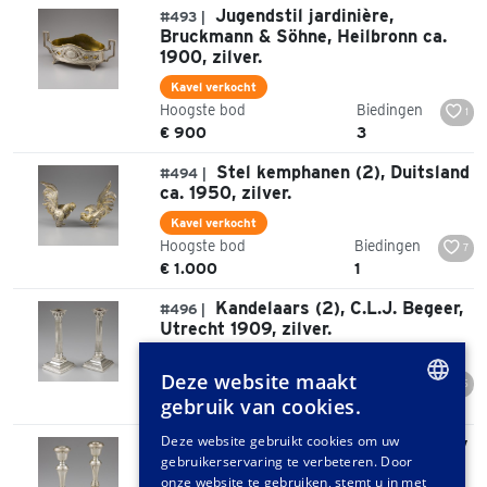
Jugendstil jardinière,
#493 |
Bruckmann & Söhne, Heilbronn ca.
1900, zilver.
Kavel verkocht
Hoogste bod
Biedingen
1
€ 900
3
Stel kemphanen (2), Duitsland
#494 |
ca. 1950, zilver.
Kavel verkocht
Hoogste bod
Biedingen
7
€ 1.000
1
Kandelaars (2), C.L.J. Begeer,
#496 |
Utrecht 1909, zilver.
Kavel verkocht
Deze website maakt
Hoogste bod
Biedingen
15
gebruik van cookies.
€ 650
4
DUTCH
Deze website gebruikt cookies om uw
Kandelaars (2), W.I. Broadway
#500 |
gebruikerservaring te verbeteren. Door
& Co. Birmingham 1972, zilver.
GERMAN
onze website te gebruiken, stemt u in met