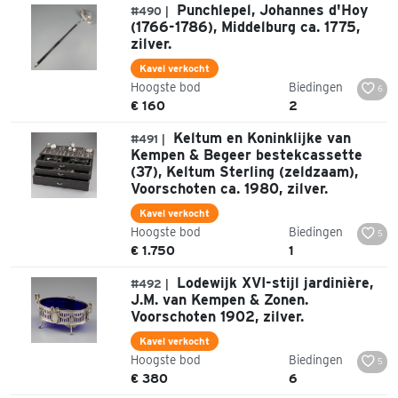
Punchlepel, Johannes d'Hoy
#490 |
(1766-1786), Middelburg ca. 1775,
zilver.
Kavel verkocht
Hoogste bod
Biedingen
6
€ 160
2
Keltum en Koninklijke van
#491 |
Kempen & Begeer bestekcassette
(37), Keltum Sterling (zeldzaam),
Voorschoten ca. 1980, zilver.
Kavel verkocht
Hoogste bod
Biedingen
5
€ 1.750
1
Lodewijk XVI-stijl jardinière,
#492 |
J.M. van Kempen & Zonen.
Voorschoten 1902, zilver.
Kavel verkocht
Hoogste bod
Biedingen
5
€ 380
6