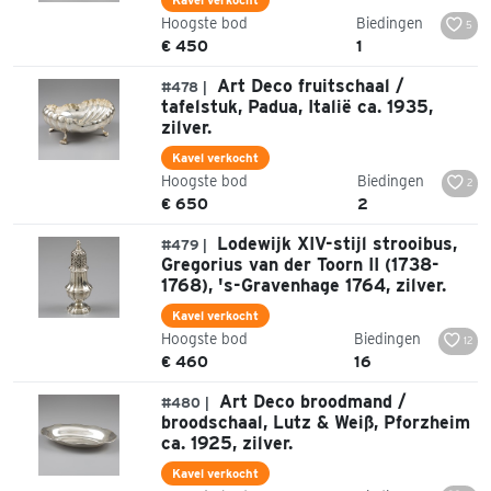
Hoogste bod
Biedingen
5
€ 450
1
Art Deco fruitschaal /
#478 |
tafelstuk, Padua, Italië ca. 1935,
zilver.
Kavel verkocht
Hoogste bod
Biedingen
2
€ 650
2
Lodewijk XIV-stijl strooibus,
#479 |
Gregorius van der Toorn II (1738-
1768), 's-Gravenhage 1764, zilver.
Kavel verkocht
Hoogste bod
Biedingen
12
€ 460
16
Art Deco broodmand /
#480 |
broodschaal, Lutz & Weiß, Pforzheim
ca. 1925, zilver.
Kavel verkocht