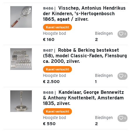
Visschep, Antonius Hendrikus
#486 |
der Kinderen, 's-Hertogenbosch
1865, agaat / zilver.
Kavel verkocht
Hoogste bod
Biedingen
4
€ 160
2
Robbe & Berking bestekset
#487 |
(58), model Classic-Faden, Flensburg
ca. 2000, zilver.
Kavel verkocht
Hoogste bod
Biedingen
4
€ 2.500
1
Kandelaar, George Bennewitz
#488 |
& Anthony Knottenbelt, Amsterdam
1835, zilver.
Kavel verkocht
Hoogste bod
Biedingen
6
€ 550
2