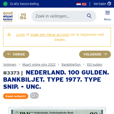
Gratis beoordeling
|
Vertalen
Menu
Login
of
maak een nieuw account
om te beginnnen met
bieden.
VORIGE
VOLGENDE
Veilingen
Maart online only 2022
Bankbiljetten
100 gulden
NEDERLAND. 100 GULDEN.
#3373 |
BANKBILJET. TYPE 1977. TYPE
SNIP. - UNC.
0
Kavel verkocht