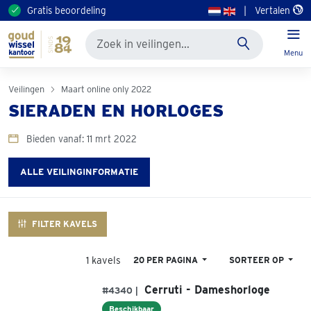
Gratis beoordeling
|
Vertalen
Menu
Veilingen
Maart online only 2022
SIERADEN EN HORLOGES
Bieden vanaf: 11 mrt 2022
ALLE VEILINGINFORMATIE
FILTER KAVELS
1 kavels
20 PER PAGINA
SORTEER OP
Cerruti - Dameshorloge
#4340 |
Beschikbaar