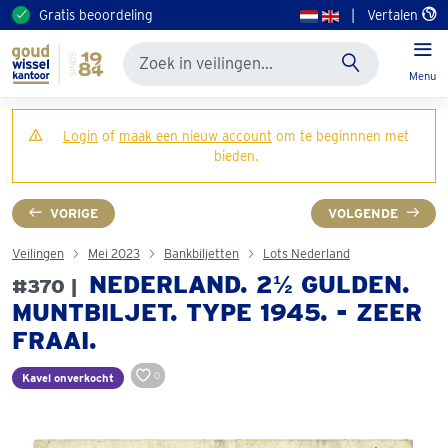
Gratis beoordeling
|
Vertalen
Menu
Login
of
maak een nieuw account
om te beginnnen met
bieden.
VORIGE
VOLGENDE
Veilingen
Mei 2023
Bankbiljetten
Lots Nederland
NEDERLAND. 2½ GULDEN.
#370 |
MUNTBILJET. TYPE 1945. - ZEER
FRAAI.
0
Kavel onverkocht