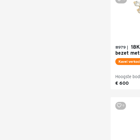
18K
#979 |
bezet met 
Kavel verkoc
Hoogste bod
€ 600
9