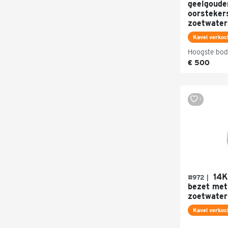
geelgoude
oorsteker
zoetwater
Kavel verkoc
Hoogste bod
€ 500
1
14K
#972 |
bezet met
zoetwater
Kavel verkoc