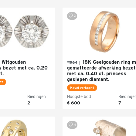
2
 Witgouden
18K Geelgouden ring m
#964 |
s bezet met ca. 0.20
gematteerde afwerking bezet
t.
met ca. 0.40 ct. princess
geslepen diamant.
ht
Kavel verkocht
Biedingen
Hoogste bod
Biedinge
2
€ 600
7
4