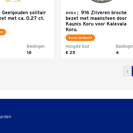
Geelgouden solitair
916 Zilveren broche
#984 |
et met ca. 0.27 ct.
bezet met maansteen door
Kaunis Koru voor Kalevala
Koru.
ht
Kavel verkocht
Biedingen
Hoogste bod
Biedinge
18
€ 25
4
‹
aarden