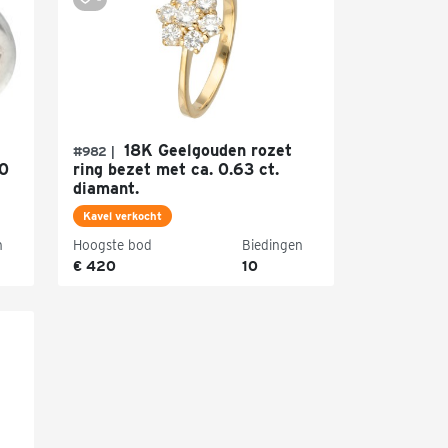
18K Geelgouden rozet
#982 |
20
ring bezet met ca. 0.63 ct.
diamant.
Kavel verkocht
n
Hoogste bod
Biedingen
€ 420
10