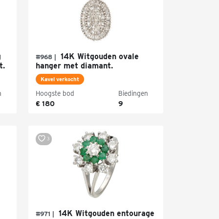
g
14K Witgouden ovale
#968 |
t.
hanger met diamant.
Kavel verkocht
n
Hoogste bod
Biedingen
€ 180
9
3
14K Witgouden entourage
#971 |