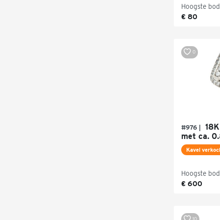
Hoogste bod
€ 80
0
18K 
#976 |
met ca. 0.
Kavel verkoc
Hoogste bod
€ 600
10