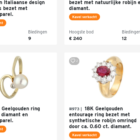
n Italiaanse design
bezet met natuurlijke robijn 
s bezet met
diamant.
parel.
Kavel verkocht
ht
Biedingen
Hoogste bod
Biedinge
9
€ 240
12
2
 Geelgouden ring
18K Geelgouden
#973 |
 diamant en
entourage ring bezet met
parel.
synthetische robijn omringd
door ca. 0.60 ct. diamant.
ht
Kavel verkocht