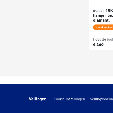
18K 
#983 |
hanger bez
diamant.
Kavel verkoc
Hoogste bod
€ 260
Veilingen
-
Cookie instellingen
Veilingvoorw