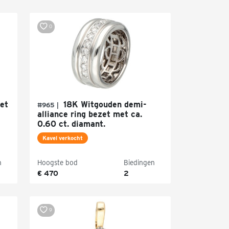
0
et
18K Witgouden demi-
#965 |
alliance ring bezet met ca.
0.60 ct. diamant.
Kavel verkocht
n
Hoogste bod
Biedingen
€ 470
2
9