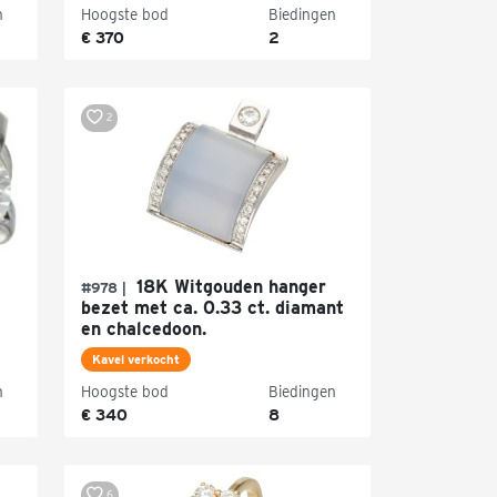
n
Hoogste bod
Biedingen
€ 370
2
2
18K Witgouden hanger
#978 |
bezet met ca. 0.33 ct. diamant
en chalcedoon.
Kavel verkocht
n
Hoogste bod
Biedingen
€ 340
8
6