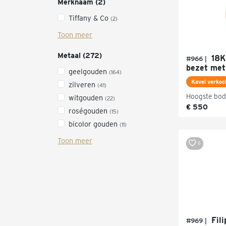
Merknaam (2)
Tiffany & Co
(2)
Toon meer
Metaal (272)
18K
#966 |
bezet met 
geelgouden
(164)
Kavel verkoc
zilveren
(41)
Hoogste bod
witgouden
(22)
€ 550
roségouden
(15)
bicolor gouden
(11)
Toon meer
6
Fili
#969 |