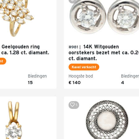
 Geelgouden ring
14K Witgouden
#981 |
ca. 1.28 ct. diamant.
oorstekers bezet met ca. 0.
ct. diamant.
ht
Kavel verkocht
Biedingen
Hoogste bod
Biedinge
15
€ 140
4
5