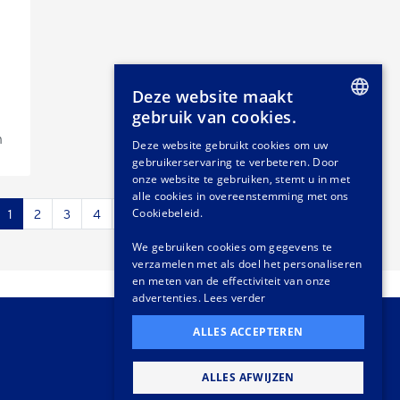
Deze website maakt
gebruik van cookies.
DUTCH
n
Deze website gebruikt cookies om uw
gebruikerservaring te verbeteren. Door
GERMAN
onze website te gebruiken, stemt u in met
FRENCH
alle cookies in overeenstemming met ons
Cookiebeleid.
1
2
3
4
5
6
...
14
15
›
We gebruiken cookies om gegevens te
verzamelen met als doel het personaliseren
en meten van de effectiviteit van onze
advertenties.
Lees verder
ALLES ACCEPTEREN
ALLES AFWIJZEN