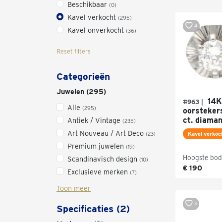
Beschikbaar
(0)
Kavel verkocht
(295)
4
Kavel onverkocht
(36)
Reset filters
Categorieën
Juwelen (295)
14K
#963 |
Alle
(295)
oorsteker
ct. diaman
Antiek / Vintage
(235)
Art Nouveau / Art Deco
(23)
Kavel verkoc
Premium juwelen
(19)
Hoogste bod
Scandinavisch design
(10)
€ 190
Exclusieve merken
(7)
Toon meer
3
Specificaties (2)