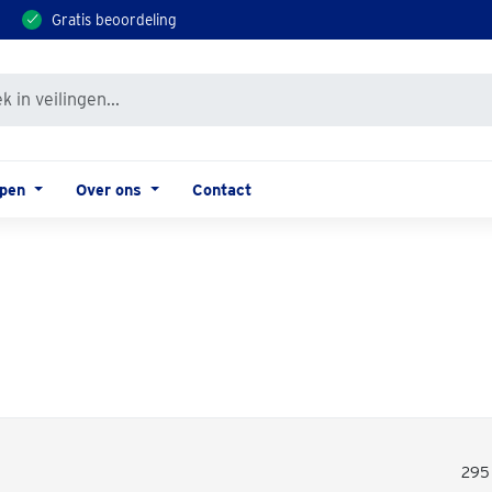
Gratis beoordeling
open
Over ons
Contact
295