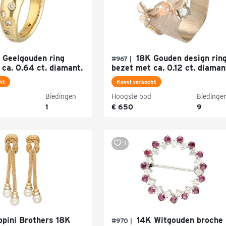
 Geelgouden ring
18K Gouden design rin
#967 |
ca. 0.64 ct. diamant.
bezet met ca. 0.12 ct. diaman
ht
Kavel verkocht
Biedingen
Hoogste bod
Biedinge
1
€ 650
9
11
ppini Brothers 18K
14K Witgouden broche
#970 |