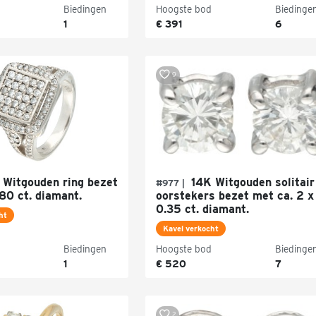
Biedingen
Hoogste bod
Biedinge
1
€ 391
6
9
Witgouden ring bezet
14K Witgouden solitair
#977 |
80 ct. diamant.
oorstekers bezet met ca. 2 x
0.35 ct. diamant.
ht
Kavel verkocht
Biedingen
Hoogste bod
Biedinge
1
€ 520
7
2