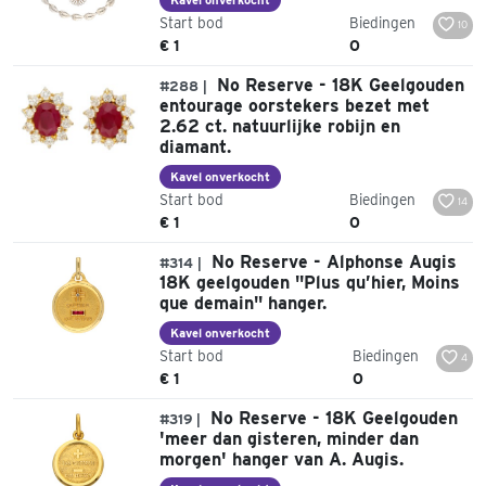
Start bod
Biedingen
10
€ 1
0
No Reserve - 18K Geelgouden
#288 |
entourage oorstekers bezet met
2.62 ct. natuurlijke robijn en
diamant.
Kavel onverkocht
Start bod
Biedingen
14
€ 1
0
No Reserve - Alphonse Augis
#314 |
18K geelgouden "Plus qu’hier, Moins
que demain" hanger.
Kavel onverkocht
Start bod
Biedingen
4
€ 1
0
No Reserve - 18K Geelgouden
#319 |
'meer dan gisteren, minder dan
morgen' hanger van A. Augis.