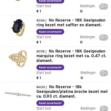
Kavel onverkocht
Start bod
Biedingen
12
€ 1
0
No Reserve - 18K Geelgouden
#336 |
ring bezet met saffier en diamant.
Kavel onverkocht
Start bod
Biedingen
21
€ 1
0
No Reserve - 18K Geelgouden
#378 |
marquise ring bezet met ca. 0.47 ct.
diamant.
Kavel onverkocht
Start bod
Biedingen
5
€ 1
0
No Reserve - 18k
#439 |
Geelgouden/platina broche bezet met
ca. 0.93 ct. diamant.
Kavel onverkocht
Start bod
Biedingen
11