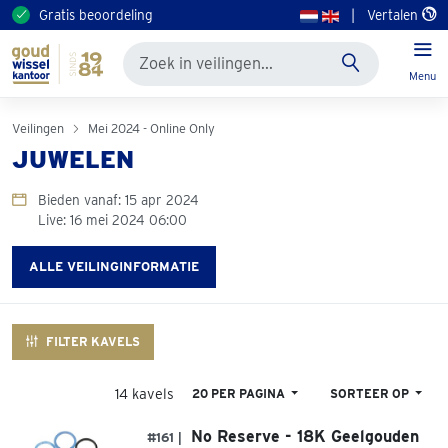
Gratis beoordeling
|
Vertalen
Menu
Veilingen
Mei 2024 - Online Only
JUWELEN
Bieden vanaf: 15 apr 2024
Live: 16 mei 2024 06:00
ALLE VEILINGINFORMATIE
FILTER KAVELS
14 kavels
20 PER PAGINA
SORTEER OP
No Reserve - 18K Geelgouden
#161 |