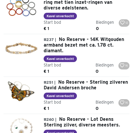
ring met tien inzet-ringen van
diverse edelstenen.
Kavel onverkocht
Start bod
Biedingen
12
€ 1
0
No Reserve - 14K Witgouden
#237 |
armband bezet met ca. 1.78 ct.
diamant.
Kavel onverkocht
Start bod
Biedingen
16
€ 1
0
No Reserve - Sterling zilveren
#251 |
David Andersen broche
Kavel onverkocht
Start bod
Biedingen
16
€ 1
0
No Reserve - Lot Deens
#260 |
Sterling zilver, diverse meesters.
Kavel onverkocht