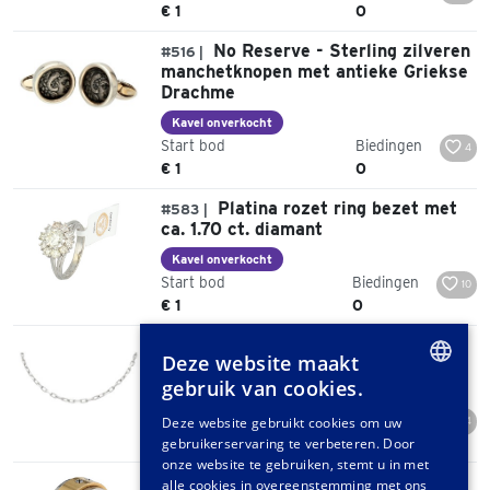
€ 1
0
No Reserve - Sterling zilveren
#516 |
manchetknopen met antieke Griekse
Drachme
Kavel onverkocht
Start bod
Biedingen
4
€ 1
0
Platina rozet ring bezet met
#583 |
ca. 1.70 ct. diamant
Kavel onverkocht
Start bod
Biedingen
10
€ 1
0
No Reserve - Cartier 18K
#605 |
Deze website maakt
witgouden Santos schakel collier.
gebruik van cookies.
Kavel onverkocht
DUTCH
Start bod
Biedingen
Deze website gebruikt cookies om uw
14
€ 1
0
gebruikerservaring te verbeteren. Door
GERMAN
onze website te gebruiken, stemt u in met
No Reserve - Cartier 18K
FRENCH
#606 |
alle cookies in overeenstemming met ons