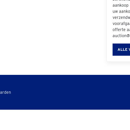
aankoop e
uw aanko
verzendwi
voorafgaa
offerte 
auction@
ALLE 
aarden