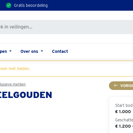
Gratis beoordeling
open
Over ons
Contact
nen met bieden.
lusieve merken
VORIG
EELGOUDEN
Start bod
€ 1.000
Geschatt
€ 1.200 