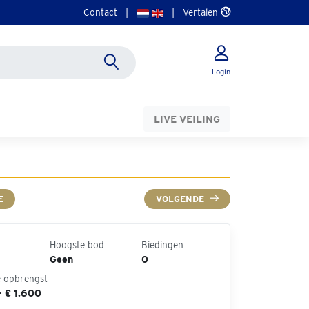
Contact
|
|
Vertalen
Login
LIVE VEILING
E
VOLGENDE
Hoogste bod
Biedingen
Geen
0
e opbrengst
- € 1.600