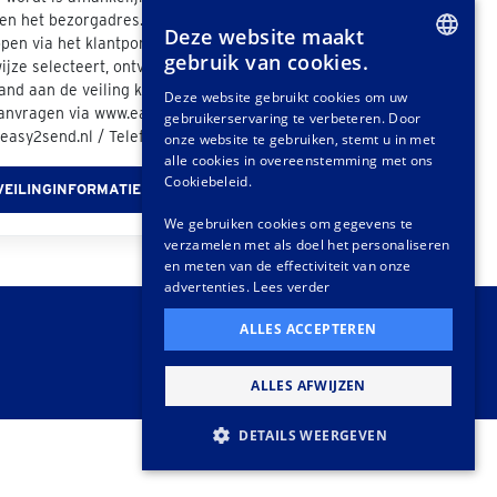
n het bezorgadres. Als u bij de afhandeling van
Deze website maakt
pen via het klantportaal "Easy2Send" als
gebruik van cookies.
jze selecteert, ontvangt u een offerte. Ook
DUTCH
nd aan de veiling kunt u vrijblijvend een
Deze website gebruikt cookies om uw
aanvragen via www.easy2send.nl/veilingen /
gebruikerservaring te verbeteren. Door
GERMAN
easy2send.nl / Telefoon: (+31) 88 330 0999.
onze website te gebruiken, stemt u in met
FRENCH
alle cookies in overeenstemming met ons
Cookiebeleid.
VEILINGINFORMATIE
We gebruiken cookies om gegevens te
verzamelen met als doel het personaliseren
en meten van de effectiviteit van onze
advertenties.
Lees verder
ALLES ACCEPTEREN
ALLES AFWIJZEN
DETAILS WEERGEVEN
STRIKT NOODZAKELIJK