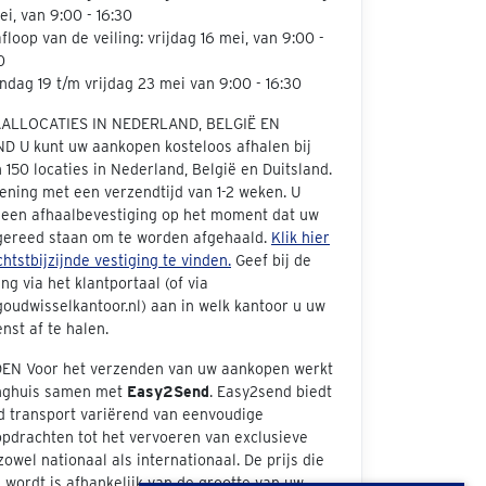
ei, van 9:00 - 16:30
floop van de veiling: vrijdag 16 mei, van 9:00 -
0
dag 19 t/m vrijdag 23 mei van 9:00 - 16:30
AALLOCATIES IN NEDERLAND, BELGIË EN
D U kunt uw aankopen kosteloos afhalen bij
150 locaties in Nederland, België en Duitsland.
ening met een verzendtijd van 1-2 weken. U
 een afhaalbevestiging op het moment dat uw
 gereed staan om te worden afgehaald.
Klik hier
htstbijzijnde vestiging te vinden.
Geef bij de
ng via het klantportaal (of via
oudwisselkantoor.nl) aan in welk kantoor u uw
nst af te halen.
N Voor het verzenden van uw aankopen werkt
inghuis samen met
Easy2Send
. Easy2send biedt
d transport variërend van eenvoudige
opdrachten tot het vervoeren van exclusieve
zowel nationaal als internationaal. De prijs die
wordt is afhankelijk van de grootte van uw