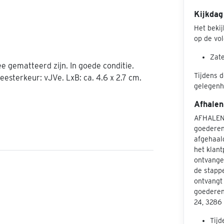
Kijkdag
Het beki
op de vol
Zate
e gematteerd zijn. In goede conditie.
Tijdens d
sterkeur: vJVe. LxB: ca. 4.6 x 2.7 cm.
gelegenhe
Afhalen
AFHALEN
goederen
afgehaal
het klant
ontvangen
de stapp
ontvangt 
goederen
24, 3286
Tijd