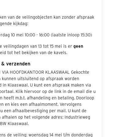
jken van de veilingobjecten kan zonder afspraak
gende kijkdag:
rdag 10 mei 10:00 - 16:00 (laatste inloop 15:30)
e veilingdagen van 13 tot 15 mei is er
geen
id tot het bekijken van de kavels.
 & verzenden
 VIA HOOFDKANTOOR KLAASWAAL Gekochte
 kunnen uitsluitend op afspraak worden
d in Klaaswaal. U kunt een afspraak maken via
portaal. Klik hiervoor op de link in de email die u
 heeft m.b.t. afhandeling en betaling. Doorloop
en en kies een afhaalmoment. Vervolgens
u een afhaalbevestiging per mail. U kunt de
 afhalen op het volgende adres: Industrieweg
 BW Klaaswaal.
ens de veiling: woensdag 14 mei t/m donderdag