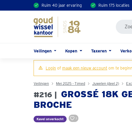
Ruim 40 jaar ervaring
Ruim 175 locaties
Veilingen
Kopen
Taxeren
Verk
Login
of
maak een nieuw account
om te beginn
Veilingen
Mei 2025 - Timed
Juwelen (deel 2)
Exc
GROSSÉ 18K G
#216 |
BROCHE
3
Kavel onverkocht