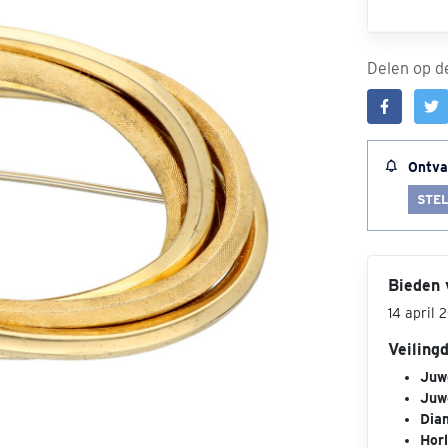
Delen op de
Ontva
STEL
Bieden 
14 april 
Veiling
Juwe
Juwe
Dia
Hor