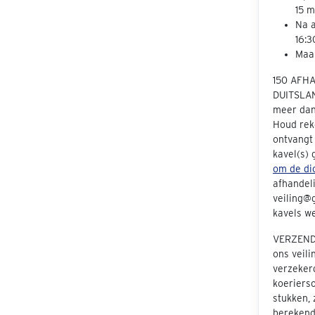
15 m
Na a
16:3
Maan
150 AFH
DUITSLAN
meer dan 
Houd rek
ontvangt
kavel(s)
om de dic
afhandeli
veiling@g
kavels we
VERZENDE
ons veil
verzeker
koeriers
stukken, 
berekend 