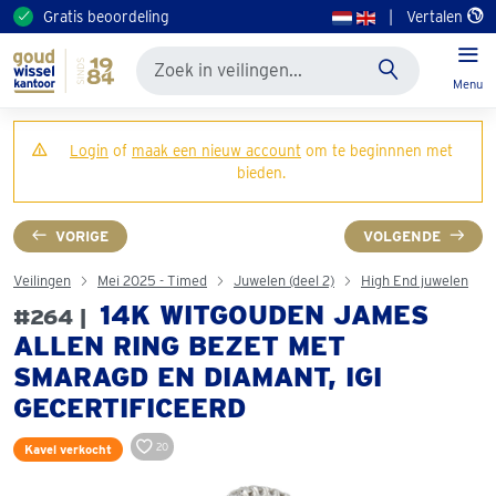
Gratis beoordeling
|
Vertalen
Menu
Login
of
maak een nieuw account
om te beginnnen met
bieden.
VORIGE
VOLGENDE
Veilingen
Mei 2025 - Timed
Juwelen (deel 2)
High End juwelen
14K WITGOUDEN JAMES
#264 |
ALLEN RING BEZET MET
SMARAGD EN DIAMANT, IGI
GECERTIFICEERD
20
Kavel verkocht