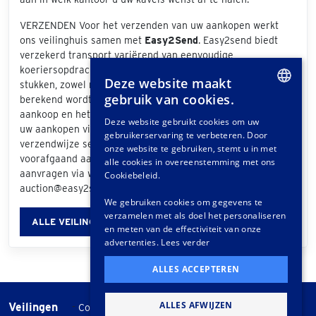
VERZENDEN Voor het verzenden van uw aankopen werkt
ons veilinghuis samen met
Easy2Send
. Easy2send biedt
verzekerd transport variërend van eenvoudige
koeriersopdrachten tot het vervoeren van exclusieve
Deze website maakt
stukken, zowel nationaal als internationaal. De prijs die
gebruik van cookies.
berekend wordt is afhankelijk van de grootte van uw
DUTCH
aankoop en het bezorgadres. Als u bij de afhandeling van
Deze website gebruikt cookies om uw
uw aankopen via het klantportaal "Easy2Send" als
gebruikerservaring te verbeteren. Door
GERMAN
verzendwijze selecteert, ontvangt u een offerte. Ook
onze website te gebruiken, stemt u in met
voorafgaand aan de veiling kunt u vrijblijvend een offerte
FRENCH
alle cookies in overeenstemming met ons
aanvragen via www.easy2send.nl/veilingen /
Cookiebeleid.
auction@easy2send.nl / Telefoon: (+31) 88 330 0999.
We gebruiken cookies om gegevens te
verzamelen met als doel het personaliseren
ALLE VEILINGINFORMATIE
en meten van de effectiviteit van onze
advertenties.
Lees verder
ALLES ACCEPTEREN
ALLES AFWIJZEN
Veilingen
-
Cookie instellingen
Veilingvoorwaarden