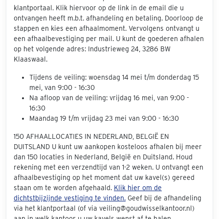
klantportaal. Klik hiervoor op de link in de email die u
ontvangen heeft m.b.t. afhandeling en betaling. Doorloop de
stappen en kies een afhaalmoment. Vervolgens ontvangt u
een afhaalbevestiging per mail. U kunt de goederen afhalen
op het volgende adres: Industrieweg 24, 3286 BW
Klaaswaal.
Tijdens de veiling: woensdag 14 mei t/m donderdag 15
mei, van 9:00 - 16:30
Na afloop van de veiling: vrijdag 16 mei, van 9:00 -
16:30
Maandag 19 t/m vrijdag 23 mei van 9:00 - 16:30
150 AFHAALLOCATIES IN NEDERLAND, BELGIË EN
DUITSLAND U kunt uw aankopen kosteloos afhalen bij meer
dan 150 locaties in Nederland, België en Duitsland. Houd
rekening met een verzendtijd van 1-2 weken. U ontvangt een
afhaalbevestiging op het moment dat uw kavel(s) gereed
staan om te worden afgehaald.
Klik hier om de
dichtstbijzijnde vestiging te vinden.
Geef bij de afhandeling
via het klantportaal (of via veiling@goudwisselkantoor.nl)
aan in welk kantoor u uw kavels wenst af te halen.