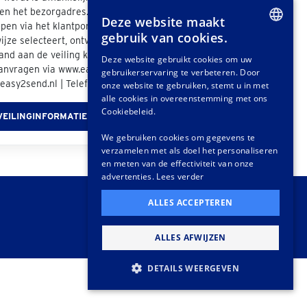
n het bezorgadres. Als u bij de afhandeling van
Deze website maakt
pen via het klantportaal "Easy2Send" als
gebruik van cookies.
jze selecteert, ontvangt u een offerte. Ook
DUTCH
nd aan de veiling kunt u vrijblijvend een
Deze website gebruikt cookies om uw
anvragen via www.easy2send.nl/veilingen |
gebruikerservaring te verbeteren. Door
GERMAN
easy2send.nl | Telefoon: (+31) 88 330 0999.
onze website te gebruiken, stemt u in met
FRENCH
alle cookies in overeenstemming met ons
Cookiebeleid.
VEILINGINFORMATIE
We gebruiken cookies om gegevens te
verzamelen met als doel het personaliseren
en meten van de effectiviteit van onze
advertenties.
Lees verder
ALLES ACCEPTEREN
ALLES AFWIJZEN
DETAILS WEERGEVEN
STRIKT NOODZAKELIJK