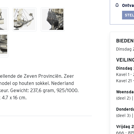
Ontva
STEL
BIEDEN
Dinsdag 
VEILIN
Dinsdag 
Kavel 1 -
tellende de Zeven Provinciën. Zeer
Kavel 21 
 model op houten sokkel. Nederland
keur. Gewicht: 237,6 gram, 925/1000.
Woensda
 4.7 x 16 cm.
(deel 2) 
Donderd
(deel 3) 
Vrijdag 
666 - 81