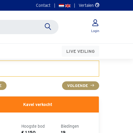
Contact
|
|
Vertalen
Login
LIVE VEILING
E
VOLGENDE
Kavel verkocht
Hoogste bod
Biedingen
€ 1.150
19