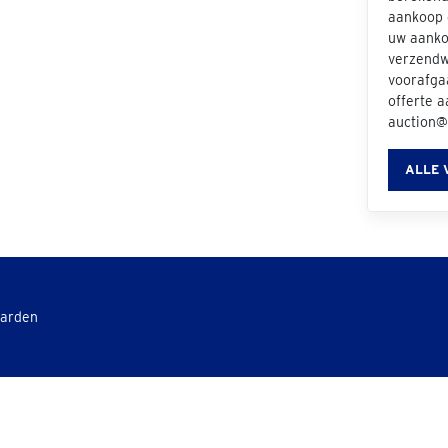
aankoop e
uw aanko
verzendwi
voorafgaa
offerte a
auction@
ALLE 
aarden