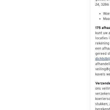
24, 3286
Woen
Maan
175 afha
kunt uw 
locaties 
rekening 
een afha
gereed s
dichtstbi
afhandeli
veiling@g
kavels we
Verzend
ons veil
verzeker
koeriers
stukken, 
berekend 