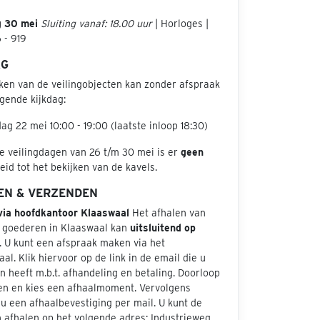
g 30 mei
Sluiting vanaf: 18.00 uur
| Horloges |
 - 919
AG
jken van de veilingobjecten kan zonder afspraak
gende kijkdag:
dag 22 mei 10:00 - 19:00 (laatste inloop 18:30)
e veilingdagen van 26 t/m 30 mei is er
geen
id tot het bekijken van de kavels.
EN & VERZENDEN
via hoofdkantoor Klaaswaal
Het afhalen van
 goederen in Klaaswaal kan
uitsluitend op
. U kunt een afspraak maken via het
aal. Klik hiervoor op de link in de email die u
 heeft m.b.t. afhandeling en betaling. Doorloop
en en kies een afhaalmoment. Vervolgens
u een afhaalbevestiging per mail. U kunt de
 afhalen op het volgende adres: Industrieweg