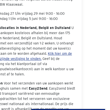
 BW Klaaswaal.
sdag 27 t/m vrijdag 29 mei 9:00 - 16:00
dag 1 t/m vrijdag 5 juni 9:00 - 16:00
allocaties in Nederland, België en Duitsland
U
aankopen kosteloos afhalen bij meer dan 175
in Nederland, België en Duitsland. Houd
met een verzendtijd van 1-2 weken. U ontvangt
albevestiging op het moment dat uw kavel(s)
taan om te worden afgehaald.
Klik hier om de
jzijnde vestiging te vinden.
Geef bij de
ng via het klantportaal (of via
oudwisselkantoor.nl) aan in welk kantoor u uw
nst af te halen.
en
Voor het verzenden van uw aankopen werkt
inghuis samen met
Easy2Send
. Easy2send biedt
d transport variërend van eenvoudige
opdrachten tot het vervoeren van exclusieve
zowel nationaal als internationaal. De prijs die
wordt is afhankelijk van de grootte van uw