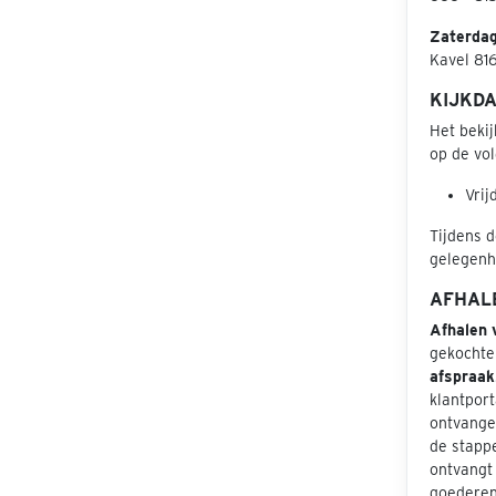
Zaterda
Kavel 816
KIJKD
Het beki
op de vol
Vrij
Tijdens d
gelegenhe
AFHAL
Afhalen 
gekochte
afspraak
klantport
ontvangen
de stapp
ontvangt 
goederen