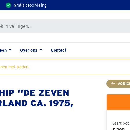
Gratis beoordeling
open
Over ons
Contact
nen met bieden.
VORIG
IP ''DE ZEVEN
RLAND CA. 1975,
Start bod
€ 360