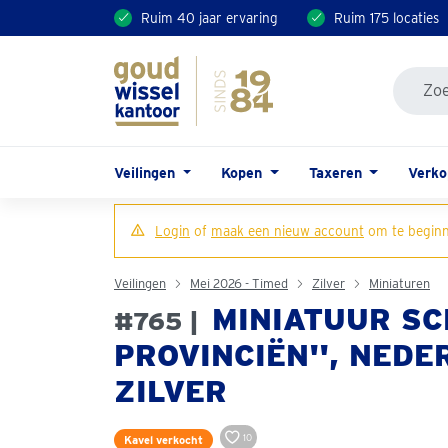
Ruim 40 jaar ervaring
Ruim 175 locaties
Veilingen
Kopen
Taxeren
Verk
Login
of
maak een nieuw account
om te beginn
Veilingen
Mei 2026 - Timed
Zilver
Miniaturen
MINIATUUR SCH
#765 |
PROVINCIËN'', NEDE
ZILVER
10
Kavel verkocht