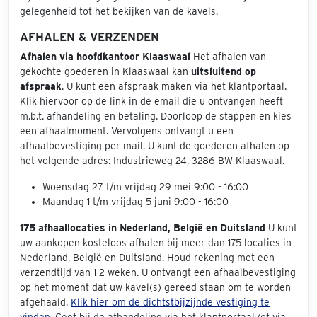
gelegenheid tot het bekijken van de kavels.
AFHALEN & VERZENDEN
Afhalen via hoofdkantoor Klaaswaal
Het afhalen van
gekochte goederen in Klaaswaal kan
uitsluitend op
afspraak
. U kunt een afspraak maken via het klantportaal.
Klik hiervoor op de link in de email die u ontvangen heeft
m.b.t. afhandeling en betaling. Doorloop de stappen en kies
een afhaalmoment. Vervolgens ontvangt u een
afhaalbevestiging per mail. U kunt de goederen afhalen op
het volgende adres: Industrieweg 24, 3286 BW Klaaswaal.
Woensdag 27 t/m vrijdag 29 mei 9:00 - 16:00
Maandag 1 t/m vrijdag 5 juni 9:00 - 16:00
175 afhaallocaties in Nederland, België en Duitsland
U kunt
uw aankopen kosteloos afhalen bij meer dan 175 locaties in
Nederland, België en Duitsland. Houd rekening met een
verzendtijd van 1-2 weken. U ontvangt een afhaalbevestiging
op het moment dat uw kavel(s) gereed staan om te worden
afgehaald.
Klik hier om de dichtstbijzijnde vestiging te
vinden.
Geef bij de afhandeling via het klantportaal (of via