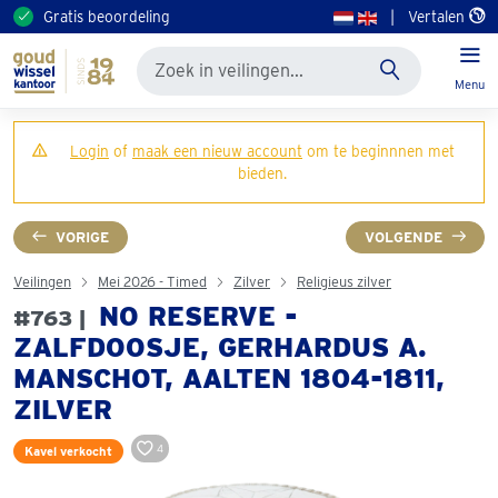
Gratis beoordeling
|
Vertalen
Menu
Login
of
maak een nieuw account
om te beginnnen met
bieden.
VORIGE
VOLGENDE
Veilingen
Mei 2026 - Timed
Zilver
Religieus zilver
NO RESERVE -
#763 |
ZALFDOOSJE, GERHARDUS A.
MANSCHOT, AALTEN 1804-1811,
ZILVER
4
Kavel verkocht