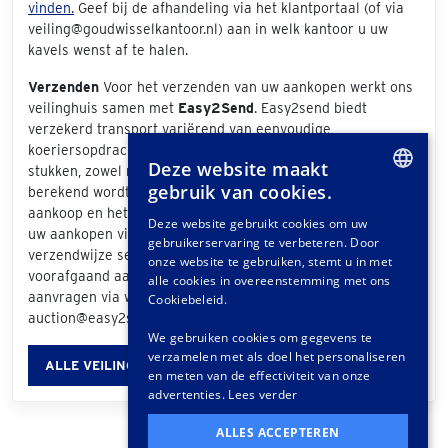
vinden.
Geef bij de afhandeling via het klantportaal (of via
veiling@goudwisselkantoor.nl) aan in welk kantoor u uw
kavels wenst af te halen.
Verzenden
Voor het verzenden van uw aankopen werkt ons
veilinghuis samen met
Easy2Send
. Easy2send biedt
verzekerd transport variërend van eenvoudige
koeriersopdrachten tot het vervoeren van exclusieve
Deze website maakt
stukken, zowel nationaal als internationaal. De prijs die
gebruik van cookies.
berekend wordt is afhankelijk van de grootte van uw
DUTCH
aankoop en het bezorgadres. Als u bij de afhandeling van
Deze website gebruikt cookies om uw
uw aankopen via het klantportaal "Easy2Send" als
gebruikerservaring te verbeteren. Door
GERMAN
verzendwijze selecteert, ontvangt u een offerte. Ook
onze website te gebruiken, stemt u in met
voorafgaand aan de veiling kunt u vrijblijvend een offerte
FRENCH
alle cookies in overeenstemming met ons
aanvragen via www.easy2send.nl/veilingen |
Cookiebeleid.
auction@easy2send.nl | Telefoon: (+31) 88 330 0999.
We gebruiken cookies om gegevens te
verzamelen met als doel het personaliseren
ALLE VEILINGINFORMATIE
en meten van de effectiviteit van onze
advertenties.
Lees verder
ALLES ACCEPTEREN