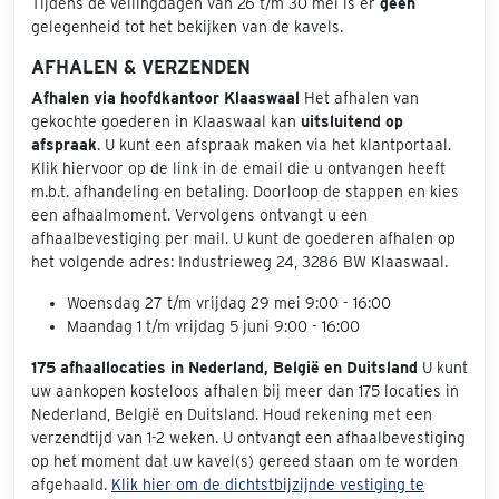
Tijdens de veilingdagen van 26 t/m 30 mei is er
geen
gelegenheid tot het bekijken van de kavels.
AFHALEN & VERZENDEN
Afhalen via hoofdkantoor Klaaswaal
Het afhalen van
gekochte goederen in Klaaswaal kan
uitsluitend op
afspraak
. U kunt een afspraak maken via het klantportaal.
Klik hiervoor op de link in de email die u ontvangen heeft
m.b.t. afhandeling en betaling. Doorloop de stappen en kies
een afhaalmoment. Vervolgens ontvangt u een
afhaalbevestiging per mail. U kunt de goederen afhalen op
het volgende adres: Industrieweg 24, 3286 BW Klaaswaal.
Woensdag 27 t/m vrijdag 29 mei 9:00 - 16:00
Maandag 1 t/m vrijdag 5 juni 9:00 - 16:00
175 afhaallocaties in Nederland, België en Duitsland
U kunt
uw aankopen kosteloos afhalen bij meer dan 175 locaties in
Nederland, België en Duitsland. Houd rekening met een
verzendtijd van 1-2 weken. U ontvangt een afhaalbevestiging
op het moment dat uw kavel(s) gereed staan om te worden
afgehaald.
Klik hier om de dichtstbijzijnde vestiging te