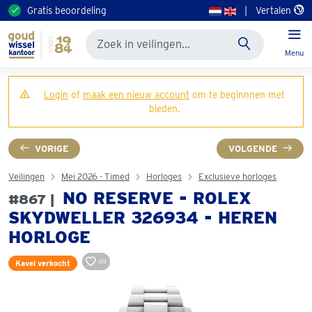
Gratis beoordeling
|
Vertalen
Menu
Login
of
maak een nieuw account
om te beginnnen met
bieden.
VORIGE
VOLGENDE
Veilingen
Mei 2026 - Timed
Horloges
Exclusieve horloges
NO RESERVE - ROLEX
#867 |
SKYDWELLER 326934 - HEREN
HORLOGE
49
Kavel verkocht