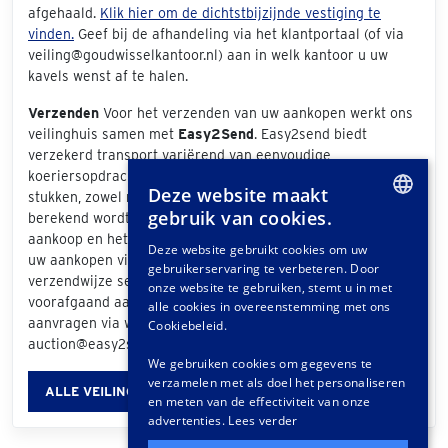
afgehaald.
Klik hier om de dichtstbijzijnde vestiging te
vinden.
Geef bij de afhandeling via het klantportaal (of via
veiling@goudwisselkantoor.nl) aan in welk kantoor u uw
kavels wenst af te halen.
Verzenden
Voor het verzenden van uw aankopen werkt ons
veilinghuis samen met
Easy2Send
. Easy2send biedt
verzekerd transport variërend van eenvoudige
koeriersopdrachten tot het vervoeren van exclusieve
Deze website maakt
stukken, zowel nationaal als internationaal. De prijs die
gebruik van cookies.
berekend wordt is afhankelijk van de grootte van uw
DUTCH
aankoop en het bezorgadres. Als u bij de afhandeling van
Deze website gebruikt cookies om uw
uw aankopen via het klantportaal "Easy2Send" als
gebruikerservaring te verbeteren. Door
GERMAN
verzendwijze selecteert, ontvangt u een offerte. Ook
onze website te gebruiken, stemt u in met
voorafgaand aan de veiling kunt u vrijblijvend een offerte
FRENCH
alle cookies in overeenstemming met ons
aanvragen via www.easy2send.nl/veilingen |
Cookiebeleid.
auction@easy2send.nl | Telefoon: (+31) 88 330 0999.
We gebruiken cookies om gegevens te
verzamelen met als doel het personaliseren
ALLE VEILINGINFORMATIE
en meten van de effectiviteit van onze
advertenties.
Lees verder