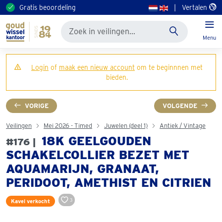
Gratis beoordeling
|
Vertalen
Menu
Login
of
maak een nieuw account
om te beginnnen met
bieden.
VORIGE
VOLGENDE
Veilingen
Mei 2026 - Timed
Juwelen (deel 1)
Antiek / Vintage
18K GEELGOUDEN
#176 |
SCHAKELCOLLIER BEZET MET
AQUAMARIJN, GRANAAT,
PERIDOOT, AMETHIST EN CITRIEN
3
Kavel verkocht