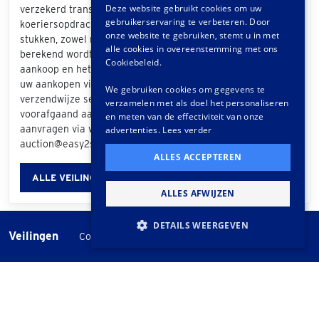
Deze website gebruikt cookies om uw
verzekerd transport variërend van eenvoudige
gebruikerservaring te verbeteren. Door
GERMAN
koeriersopdrachten tot het vervoeren van exclusieve
onze website te gebruiken, stemt u in met
stukken, zowel nationaal als internationaal. De prijs die
FRENCH
alle cookies in overeenstemming met ons
berekend wordt is afhankelijk van de grootte van uw
Cookiebeleid.
aankoop en het bezorgadres. Als u bij de afhandeling van
uw aankopen via het klantportaal "Easy2Send" als
We gebruiken cookies om gegevens te
verzendwijze selecteert, ontvangt u een offerte. Ook
verzamelen met als doel het personaliseren
voorafgaand aan de veiling kunt u vrijblijvend een offerte
en meten van de effectiviteit van onze
aanvragen via www.easy2send.nl/veilingen |
advertenties.
Lees verder
auction@easy2send.nl | Telefoon: (+31) 88 330 0999.
ALLES ACCEPTEREN
ALLE VEILINGINFORMATIE
ALLES AFWIJZEN
DETAILS WEERGEVEN
Veilingen
-
Cookie instellingen
Veilingvoorwaarden
STRIKT NOODZAKELIJK
PRESTATIE
TARGETING