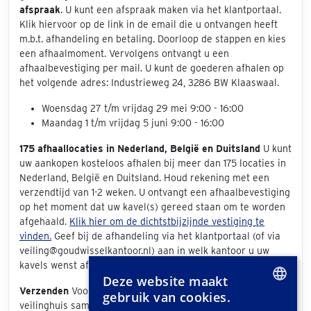
afspraak
. U kunt een afspraak maken via het klantportaal.
Klik hiervoor op de link in de email die u ontvangen heeft
m.b.t. afhandeling en betaling. Doorloop de stappen en kies
een afhaalmoment. Vervolgens ontvangt u een
afhaalbevestiging per mail. U kunt de goederen afhalen op
het volgende adres: Industrieweg 24, 3286 BW Klaaswaal.
Woensdag 27 t/m vrijdag 29 mei 9:00 - 16:00
Maandag 1 t/m vrijdag 5 juni 9:00 - 16:00
175 afhaallocaties in Nederland, België en Duitsland
U kunt
uw aankopen kosteloos afhalen bij meer dan 175 locaties in
Nederland, België en Duitsland. Houd rekening met een
verzendtijd van 1-2 weken. U ontvangt een afhaalbevestiging
op het moment dat uw kavel(s) gereed staan om te worden
afgehaald.
Klik hier om de dichtstbijzijnde vestiging te
vinden.
Geef bij de afhandeling via het klantportaal (of via
veiling@goudwisselkantoor.nl) aan in welk kantoor u uw
kavels wenst af te halen.
Deze website maakt
Verzenden
Voor het verzenden van uw aankopen werkt ons
gebruik van cookies.
veilinghuis samen met
Easy2Send
. Easy2send biedt
DUTCH