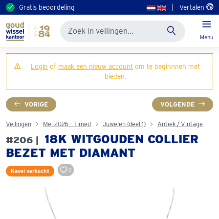
Gratis beoordeling
|
Vertalen
Menu
Login
of
maak een nieuw account
om te beginnnen met
bieden.
VORIGE
VOLGENDE
Veilingen
Mei 2026 - Timed
Juwelen (deel 1)
Antiek / Vintage
18K WITGOUDEN COLLIER
#206 |
BEZET MET DIAMANT
2
Kavel verkocht