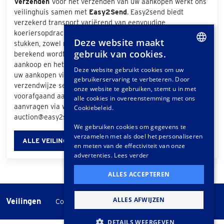
Verzenden
Voor het verzenden van uw aankopen werkt ons
veilinghuis samen met
Easy2Send
. Easy2send biedt
verzekerd transport variërend van eenvoudige
koeriersopdrachten tot het vervoeren van exclusieve
Deze website maakt
stukken, zowel nationaal als internationaal. De prijs die
gebruik van cookies.
berekend wordt is afhankelijk van de grootte van uw
DUTCH
aankoop en het bezorgadres. Als u bij de afhandeling van
Deze website gebruikt cookies om uw
uw aankopen via het klantportaal "Easy2Send" als
gebruikerservaring te verbeteren. Door
GERMAN
verzendwijze selecteert, ontvangt u een offerte. Ook
onze website te gebruiken, stemt u in met
voorafgaand aan de veiling kunt u vrijblijvend een offerte
FRENCH
alle cookies in overeenstemming met ons
aanvragen via www.easy2send.nl/veilingen |
Cookiebeleid.
auction@easy2send.nl | Telefoon: (+31) 88 330 0999.
We gebruiken cookies om gegevens te
verzamelen met als doel het personaliseren
ALLE VEILINGINFORMATIE
en meten van de effectiviteit van onze
advertenties.
Lees verder
ALLES ACCEPTEREN
ALLES AFWIJZEN
Veilingen
-
Cookie instellingen
Veilingvoorwaarden
DETAILS WEERGEVEN