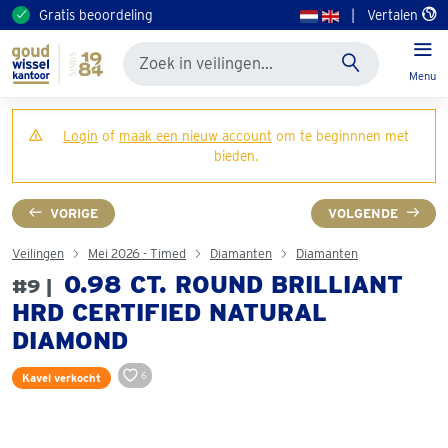
Gratis beoordeling
|
Vertalen
Menu
Login
of
maak een nieuw account
om te beginnnen met
bieden.
VORIGE
VOLGENDE
Veilingen
Mei 2026 - Timed
Diamanten
Diamanten
0.98 CT. ROUND BRILLIANT
#9 |
HRD CERTIFIED NATURAL
DIAMOND
6
Kavel verkocht