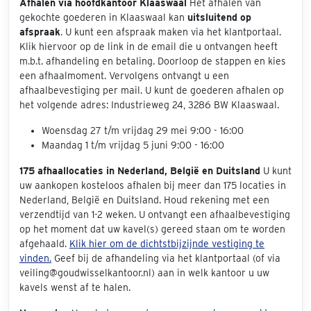
Afhalen via hoofdkantoor Klaaswaal
Het afhalen van
gekochte goederen in Klaaswaal kan
uitsluitend op
afspraak
. U kunt een afspraak maken via het klantportaal.
Klik hiervoor op de link in de email die u ontvangen heeft
m.b.t. afhandeling en betaling. Doorloop de stappen en kies
een afhaalmoment. Vervolgens ontvangt u een
afhaalbevestiging per mail. U kunt de goederen afhalen op
het volgende adres: Industrieweg 24, 3286 BW Klaaswaal.
Woensdag 27 t/m vrijdag 29 mei 9:00 - 16:00
Maandag 1 t/m vrijdag 5 juni 9:00 - 16:00
175 afhaallocaties in Nederland, België en Duitsland
U kunt
uw aankopen kosteloos afhalen bij meer dan 175 locaties in
Nederland, België en Duitsland. Houd rekening met een
verzendtijd van 1-2 weken. U ontvangt een afhaalbevestiging
op het moment dat uw kavel(s) gereed staan om te worden
afgehaald.
Klik hier om de dichtstbijzijnde vestiging te
vinden.
Geef bij de afhandeling via het klantportaal (of via
veiling@goudwisselkantoor.nl) aan in welk kantoor u uw
kavels wenst af te halen.