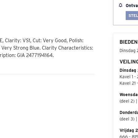
Ontva
STEL
E, Clarity: VS1, Cut: Very Good, Polish:
BIEDEN
Very Strong Blue. Clarity Characteristics:
Dinsdag 
cription: GIA 2477194164.
VEILIN
Dinsdag 
Kavel 1 -
Kavel 21 
Woensda
(deel 2) 
Donderd
(deel 3) 
Vrijdag 
666 - 81