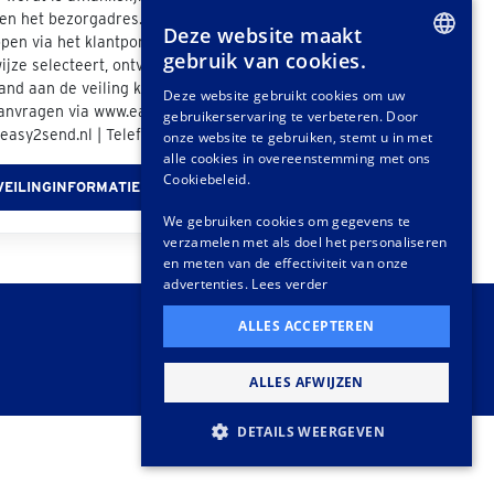
n het bezorgadres. Als u bij de afhandeling van
Deze website maakt
pen via het klantportaal "Easy2Send" als
gebruik van cookies.
jze selecteert, ontvangt u een offerte. Ook
DUTCH
nd aan de veiling kunt u vrijblijvend een
Deze website gebruikt cookies om uw
anvragen via www.easy2send.nl/veilingen |
gebruikerservaring te verbeteren. Door
GERMAN
easy2send.nl | Telefoon: (+31) 88 330 0999.
onze website te gebruiken, stemt u in met
FRENCH
alle cookies in overeenstemming met ons
Cookiebeleid.
VEILINGINFORMATIE
We gebruiken cookies om gegevens te
verzamelen met als doel het personaliseren
en meten van de effectiviteit van onze
advertenties.
Lees verder
ALLES ACCEPTEREN
ALLES AFWIJZEN
DETAILS WEERGEVEN
STRIKT NOODZAKELIJK