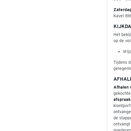
Zaterda
Kavel 816
KIJKD
Het beki
op de vol
Vrij
Tijdens d
gelegenhe
AFHAL
Afhalen 
gekochte
afspraak
klantport
ontvangen
de stapp
ontvangt 
goederen