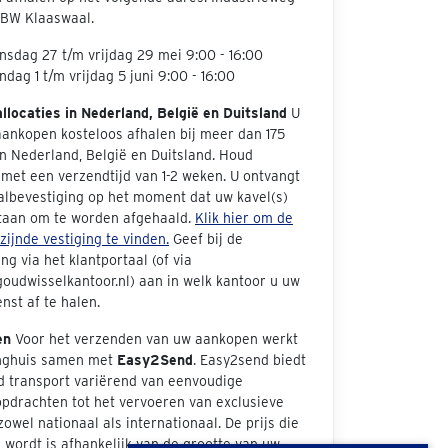
 BW Klaaswaal.
sdag 27 t/m vrijdag 29 mei 9:00 - 16:00
dag 1 t/m vrijdag 5 juni 9:00 - 16:00
allocaties in Nederland, België en Duitsland
U
aankopen kosteloos afhalen bij meer dan 175
in Nederland, België en Duitsland. Houd
met een verzendtijd van 1-2 weken. U ontvangt
albevestiging op het moment dat uw kavel(s)
taan om te worden afgehaald.
Klik hier om de
jzijnde vestiging te vinden.
Geef bij de
ng via het klantportaal (of via
oudwisselkantoor.nl) aan in welk kantoor u uw
nst af te halen.
en
Voor het verzenden van uw aankopen werkt
inghuis samen met
Easy2Send
. Easy2send biedt
d transport variërend van eenvoudige
opdrachten tot het vervoeren van exclusieve
zowel nationaal als internationaal. De prijs die
wordt is afhankelijk van de grootte van uw