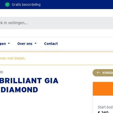
Gratis beoordeling
open
Over ons
Contact
nen met bieden.
en
VORIG
BRILLIANT GIA
 DIAMOND
Start bod
€ 340