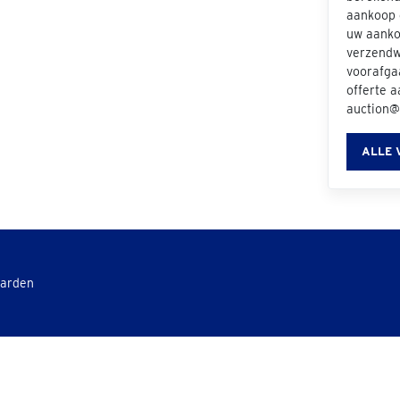
aankoop e
uw aanko
verzendwi
voorafgaa
offerte a
auction@
ALLE 
aarden