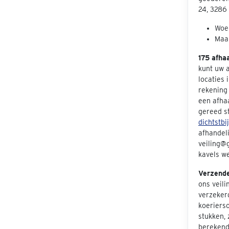
24, 3286
Woen
Maan
175 afha
kunt uw 
locaties 
rekening 
een afha
gereed s
dichtstbi
afhandeli
veiling@g
kavels we
Verzend
ons veil
verzeker
koeriers
stukken, 
berekend 