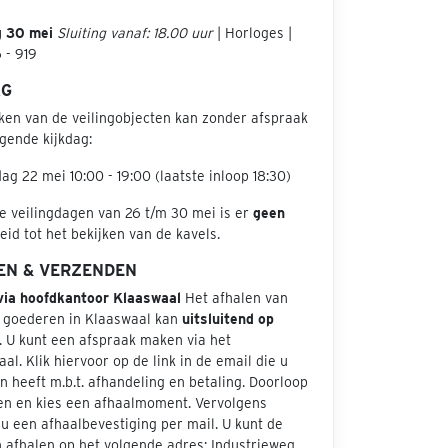
g 30 mei
Sluiting vanaf: 18.00 uur
| Horloges |
 - 919
AG
jken van de veilingobjecten kan zonder afspraak
gende kijkdag:
dag 22 mei 10:00 - 19:00 (laatste inloop 18:30)
e veilingdagen van 26 t/m 30 mei is er
geen
id tot het bekijken van de kavels.
EN & VERZENDEN
via hoofdkantoor Klaaswaal
Het afhalen van
 goederen in Klaaswaal kan
uitsluitend op
. U kunt een afspraak maken via het
aal. Klik hiervoor op de link in de email die u
 heeft m.b.t. afhandeling en betaling. Doorloop
en en kies een afhaalmoment. Vervolgens
u een afhaalbevestiging per mail. U kunt de
 afhalen op het volgende adres: Industrieweg