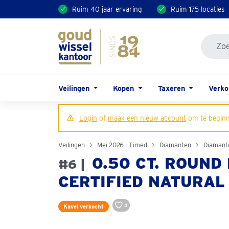
Ruim 40 jaar ervaring
Ruim 175 locaties
Veilingen
Kopen
Taxeren
Verk
Login
of
maak een nieuw account
om te beginn
Veilingen
Mei 2026 - Timed
Diamanten
Diamant
0.50 CT. ROUND 
#6 |
CERTIFIED NATURAL
4
Kavel verkocht