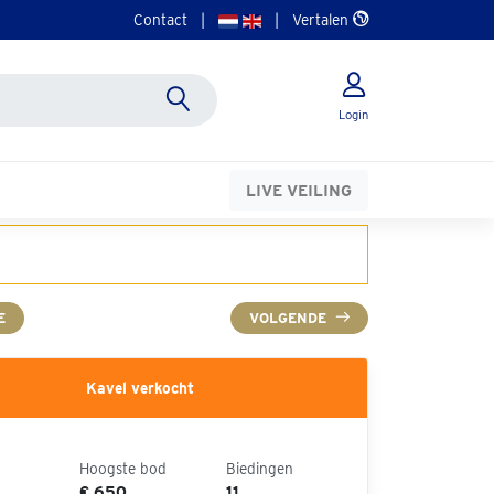
Contact
|
|
Vertalen
Login
LIVE VEILING
E
VOLGENDE
Kavel verkocht
Hoogste bod
Biedingen
€ 650
11