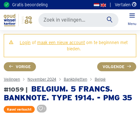
Gratis beoordeling
|
Vertalen
Menu
Login
of
maak een nieuw account
om te beginnnen met
bieden.
VORIGE
VOLGENDE
Veilingen
November 2024
Bankbiljetten
België
BELGIUM. 5 FRANCS.
#1059 |
BANKNOTE. TYPE 1914. - PMG 35
1
Kavel verkocht