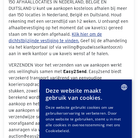
150 AFHAALLOCATIES IN NEDERLAND, BELGIË EN
DUITSLAND U kunt uw aankopen kosteloos afhalen bij meer
dan 150 locaties in Nederland, België en Duitsland. Houd
rekening met een verzendtijd van 1-2 weken. U ontvangt een
afhaalbevestiging op het moment dat uw kavel(s) gereed
staan om te worden afgehaald.
Klik hier om de
dichtstbijzijnde vestiging te vinden.
Geef bij de afhandeling
via het klantportaal (of via veiling@goudwisselkantoor.nl)
aan in welk kantoor u uw kavels wenst af te halen.
VERZENDEN Voor het verzenden van uw aankopen werkt
ons veilinghuis samen met
Easy2Send
. Easy2send biedt
verzekerd transport variërend van eenvoudige
koeriersopdrachten tot het vervoeren van exclusieve
Deze website maakt
stukken, zowel nationaal als internationaal. De prijs die
gebruik van cookies.
berekend wordt is afhankelijk van de grootte van uw
DUTCH
aankoop en het bezorgadres. Als u bij de afhandeling van
Deze website gebruikt cookies om uw
uw aankopen via het klantportaal "Easy2Send" als
gebruikerservaring te verbeteren. Door
GERMAN
verzendwijze selecteert, ontvangt u een offerte. Ook
onze website te gebruiken, stemt u in met
voorafgaand aan de veiling kunt u vrijblijvend een offerte
FRENCH
alle cookies in overeenstemming met ons
aanvragen via www.easy2send.nl/veilingen /
Cookiebeleid.
auction@easy2send.nl / Telefoon: (+31) 88 330 0999.