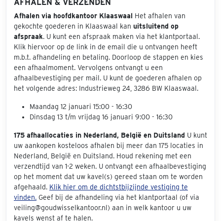
AFHALEN & VERZENDEN
Afhalen via hoofdkantoor Klaaswaal
Het afhalen van
gekochte goederen in Klaaswaal kan
uitsluitend op
afspraak
. U kunt een afspraak maken via het klantportaal.
Klik hiervoor op de link in de email die u ontvangen heeft
m.b.t. afhandeling en betaling. Doorloop de stappen en kies
een afhaalmoment. Vervolgens ontvangt u een
afhaalbevestiging per mail. U kunt de goederen afhalen op
het volgende adres: Industrieweg 24, 3286 BW Klaaswaal.
Maandag 12 januari 15:00 - 16:30
Dinsdag 13 t/m vrijdag 16 januari 9:00 - 16:30
175 afhaallocaties in Nederland, België en Duitsland
U kunt
uw aankopen kosteloos afhalen bij meer dan 175 locaties in
Nederland, België en Duitsland. Houd rekening met een
verzendtijd van 1-2 weken. U ontvangt een afhaalbevestiging
op het moment dat uw kavel(s) gereed staan om te worden
afgehaald.
Klik hier om de dichtstbijzijnde vestiging te
vinden.
Geef bij de afhandeling via het klantportaal (of via
veiling@goudwisselkantoor.nl) aan in welk kantoor u uw
kavels wenst af te halen.