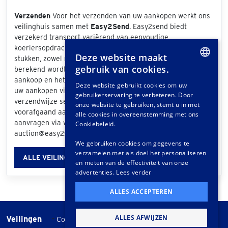
Verzenden
Voor het verzenden van uw aankopen werkt ons
veilinghuis samen met
Easy2Send
. Easy2send biedt
verzekerd transport variërend van eenvoudige
koeriersopdrachten tot het vervoeren van exclusieve
Deze website maakt
stukken, zowel nationaal als internationaal. De prijs die
gebruik van cookies.
berekend wordt is afhankelijk van de grootte van uw
DUTCH
aankoop en het bezorgadres. Als u bij de afhandeling van
Deze website gebruikt cookies om uw
uw aankopen via het klantportaal "Easy2Send" als
gebruikerservaring te verbeteren. Door
GERMAN
verzendwijze selecteert, ontvangt u een offerte. Ook
onze website te gebruiken, stemt u in met
voorafgaand aan de veiling kunt u vrijblijvend een offerte
FRENCH
alle cookies in overeenstemming met ons
aanvragen via www.easy2send.nl/veilingen |
Cookiebeleid.
auction@easy2send.nl | Telefoon: (+31) 88 330 0999.
We gebruiken cookies om gegevens te
verzamelen met als doel het personaliseren
ALLE VEILINGINFORMATIE
en meten van de effectiviteit van onze
advertenties.
Lees verder
ALLES ACCEPTEREN
ALLES AFWIJZEN
Veilingen
-
Cookie instellingen
Veilingvoorwaarden