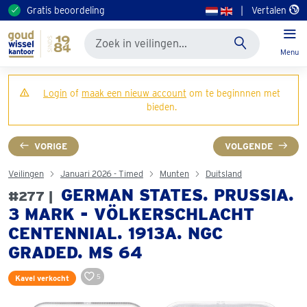
Gratis beoordeling
|
Vertalen
Menu
Login
of
maak een nieuw account
om te beginnnen met
bieden.
VORIGE
VOLGENDE
Veilingen
Januari 2026 - Timed
Munten
Duitsland
GERMAN STATES. PRUSSIA.
#277 |
3 MARK - VÖLKERSCHLACHT
CENTENNIAL. 1913A. NGC
GRADED. MS 64
5
Kavel verkocht