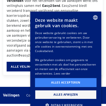
Verzenden
Voor het verzenden van uw aankopen werkt ons
veilinghuis samen met
Easy2Send
. Easy2send biedt
verzekerd transport variërend van eenvoudige
koeriersopdrachten tot het vervoeren van exclusieve
Deze website maakt
stukken, zowel nationaal als internationaal. De prijs die
gebruik van cookies.
berekend wordt is afhankelijk van de grootte van uw
DUTCH
aankoop en het bezorgadres. Als u bij de afhandeling van
Deze website gebruikt cookies om uw
uw aankopen via het klantportaal "Easy2Send" als
gebruikerservaring te verbeteren. Door
GERMAN
verzendwijze selecteert, ontvangt u een offerte. Ook
onze website te gebruiken, stemt u in met
voorafgaand aan de veiling kunt u vrijblijvend een offerte
FRENCH
alle cookies in overeenstemming met ons
aanvragen via www.easy2send.nl/veilingen |
Cookiebeleid.
auction@easy2send.nl | Telefoon: (+31) 88 330 0999.
We gebruiken cookies om gegevens te
verzamelen met als doel het personaliseren
ALLE VEILINGINFORMATIE
en meten van de effectiviteit van onze
advertenties.
Lees verder
ALLES ACCEPTEREN
ALLES AFWIJZEN
Veilingen
-
Cookie instellingen
Veilingvoorwaarden
DETAILS WEERGEVEN