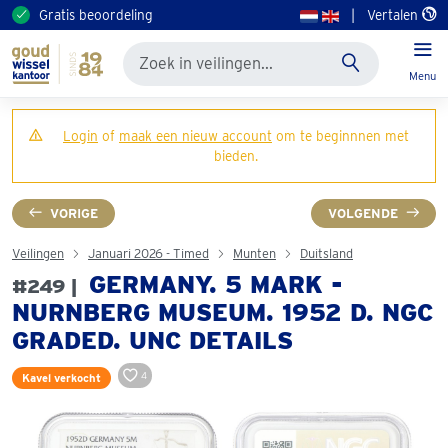
Gratis beoordeling
|
Vertalen
Menu
Login
of
maak een nieuw account
om te beginnnen met
bieden.
VORIGE
VOLGENDE
Veilingen
Januari 2026 - Timed
Munten
Duitsland
GERMANY. 5 MARK -
#249 |
NURNBERG MUSEUM. 1952 D. NGC
GRADED. UNC DETAILS
4
Kavel verkocht