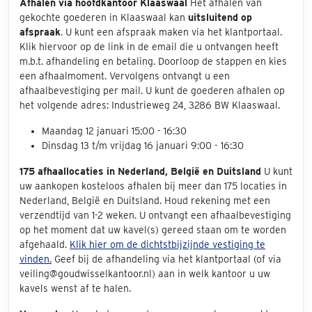
Afhalen via hoofdkantoor Klaaswaal
Het afhalen van
gekochte goederen in Klaaswaal kan
uitsluitend op
afspraak
. U kunt een afspraak maken via het klantportaal.
Klik hiervoor op de link in de email die u ontvangen heeft
m.b.t. afhandeling en betaling. Doorloop de stappen en kies
een afhaalmoment. Vervolgens ontvangt u een
afhaalbevestiging per mail. U kunt de goederen afhalen op
het volgende adres: Industrieweg 24, 3286 BW Klaaswaal.
Maandag 12 januari 15:00 - 16:30
Dinsdag 13 t/m vrijdag 16 januari 9:00 - 16:30
175 afhaallocaties in Nederland, België en Duitsland
U kunt
uw aankopen kosteloos afhalen bij meer dan 175 locaties in
Nederland, België en Duitsland. Houd rekening met een
verzendtijd van 1-2 weken. U ontvangt een afhaalbevestiging
op het moment dat uw kavel(s) gereed staan om te worden
afgehaald.
Klik hier om de dichtstbijzijnde vestiging te
vinden.
Geef bij de afhandeling via het klantportaal (of via
veiling@goudwisselkantoor.nl) aan in welk kantoor u uw
kavels wenst af te halen.