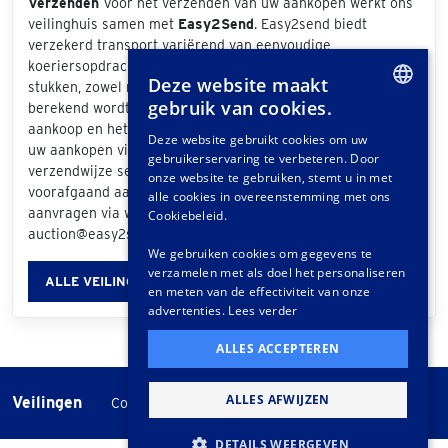
Verzenden
Voor het verzenden van uw aankopen werkt ons
veilinghuis samen met
Easy2Send
. Easy2send biedt
verzekerd transport variërend van eenvoudige
koeriersopdrachten tot het vervoeren van exclusieve
Deze website maakt
stukken, zowel nationaal als internationaal. De prijs die
gebruik van cookies.
berekend wordt is afhankelijk van de grootte van uw
DUTCH
aankoop en het bezorgadres. Als u bij de afhandeling van
Deze website gebruikt cookies om uw
uw aankopen via het klantportaal "Easy2Send" als
gebruikerservaring te verbeteren. Door
GERMAN
verzendwijze selecteert, ontvangt u een offerte. Ook
onze website te gebruiken, stemt u in met
voorafgaand aan de veiling kunt u vrijblijvend een offerte
FRENCH
alle cookies in overeenstemming met ons
aanvragen via www.easy2send.nl/veilingen |
Cookiebeleid.
auction@easy2send.nl | Telefoon: (+31) 88 330 0999.
We gebruiken cookies om gegevens te
verzamelen met als doel het personaliseren
ALLE VEILINGINFORMATIE
en meten van de effectiviteit van onze
advertenties.
Lees verder
ALLES ACCEPTEREN
ALLES AFWIJZEN
Veilingen
-
Cookie instellingen
Veilingvoorwaarden
DETAILS WEERGEVEN