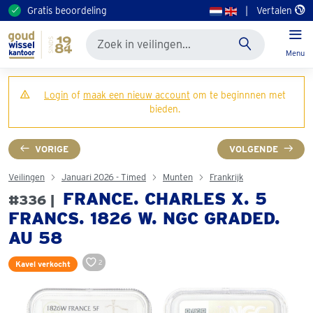
Gratis beoordeling
|
Vertalen
Menu
Login
of
maak een nieuw account
om te beginnnen met
bieden.
VORIGE
VOLGENDE
Veilingen
Januari 2026 - Timed
Munten
Frankrijk
FRANCE. CHARLES X. 5
#336 |
FRANCS. 1826 W. NGC GRADED.
AU 58
2
Kavel verkocht