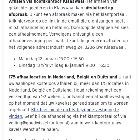
Afhalen via hoofdkantoor Klaaswaal
Het afhalen van
gekochte goederen in Klaaswaal kan
uitsluitend op
afspraak
. U kunt een afspraak maken via het klantportaal.
Klik hiervoor op de link in de email die u ontvangen heeft
m.b.t. afhandeling en betaling. Doorloop de stappen en kies
een afhaalmoment. Vervolgens ontvangt u een
afhaalbevestiging per mail. U kunt de goederen afhalen op
het volgende adres: Industrieweg 24, 3286 BW Klaaswaal.
Maandag 12 januari 15:00 - 16:30
Dinsdag 13 t/m vrijdag 16 januari 9:00 - 16:30
175 afhaallocaties in Nederland, België en Duitsland
U kunt
uw aankopen kosteloos afhalen bij meer dan 175 locaties in
Nederland, België en Duitsland. Houd rekening met een
verzendtijd van 1-2 weken. U ontvangt een afhaalbevestiging
op het moment dat uw kavel(s) gereed staan om te worden
afgehaald.
Klik hier om de dichtstbijzijnde vestiging te
vinden.
Geef bij de afhandeling via het klantportaal (of via
veiling@goudwisselkantoor.nl) aan in welk kantoor u uw
kavels wenst af te halen.