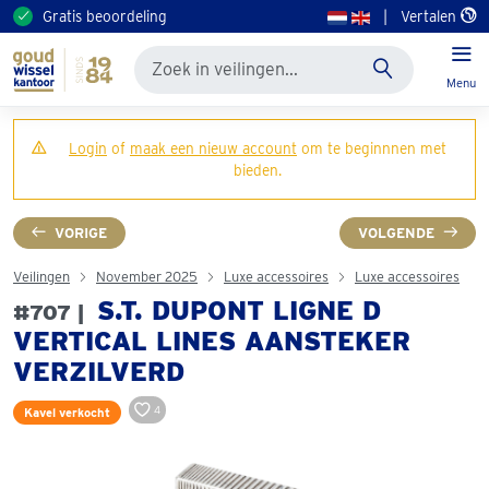
Gratis beoordeling
|
Vertalen
Menu
Login
of
maak een nieuw account
om te beginnnen met
bieden.
VORIGE
VOLGENDE
Veilingen
November 2025
Luxe accessoires
Luxe accessoires
S.T. DUPONT LIGNE D
#707 |
VERTICAL LINES AANSTEKER
VERZILVERD
4
Kavel verkocht