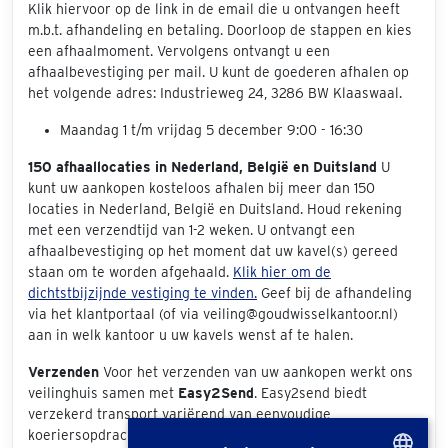
Klik hiervoor op de link in de email die u ontvangen heeft
m.b.t. afhandeling en betaling. Doorloop de stappen en kies
een afhaalmoment. Vervolgens ontvangt u een
afhaalbevestiging per mail. U kunt de goederen afhalen op
het volgende adres: Industrieweg 24, 3286 BW Klaaswaal.
Maandag 1 t/m vrijdag 5 december 9:00 - 16:30
150 afhaallocaties in Nederland, België en Duitsland
U
kunt uw aankopen kosteloos afhalen bij meer dan 150
locaties in Nederland, België en Duitsland. Houd rekening
met een verzendtijd van 1-2 weken. U ontvangt een
afhaalbevestiging op het moment dat uw kavel(s) gereed
staan om te worden afgehaald.
Klik hier om de
dichtstbijzijnde vestiging te vinden.
Geef bij de afhandeling
via het klantportaal (of via veiling@goudwisselkantoor.nl)
aan in welk kantoor u uw kavels wenst af te halen.
Verzenden
Voor het verzenden van uw aankopen werkt ons
veilinghuis samen met
Easy2Send
. Easy2send biedt
verzekerd transport variërend van eenvoudige
koeriersopdrachten tot het vervoeren van exclusieve