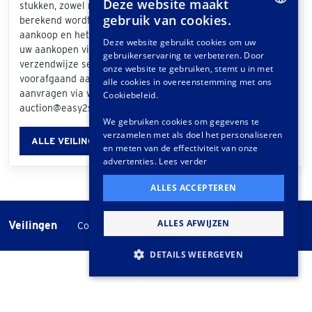
Deze website maakt
stukken, zowel nationaal als internationaal. De prijs die
gebruik van cookies.
berekend wordt is afhankelijk van de grootte van uw
DUTCH
aankoop en het bezorgadres. Als u bij de afhandeling van
Deze website gebruikt cookies om uw
uw aankopen via het klantportaal "Easy2Send" als
gebruikerservaring te verbeteren. Door
GERMAN
verzendwijze selecteert, ontvangt u een offerte. Ook
onze website te gebruiken, stemt u in met
voorafgaand aan de veiling kunt u vrijblijvend een offerte
FRENCH
alle cookies in overeenstemming met ons
aanvragen via www.easy2send.nl/veilingen |
Cookiebeleid.
auction@easy2send.nl | Telefoon: (+31) 88 330 0999.
We gebruiken cookies om gegevens te
verzamelen met als doel het personaliseren
ALLE VEILINGINFORMATIE
en meten van de effectiviteit van onze
advertenties.
Lees verder
ALLES ACCEPTEREN
ALLES AFWIJZEN
Veilingen
-
Cookie instellingen
Veilingvoorwaarden
DETAILS WEERGEVEN
STRIKT NOODZAKELIJK
PRESTATIE