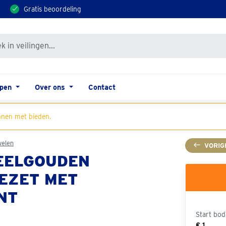
Gratis beoordeling
open
Over ons
Contact
nen met bieden.
welen
VORIG
GEELGOUDEN
EZET MET
NT
Start bod
€ 1