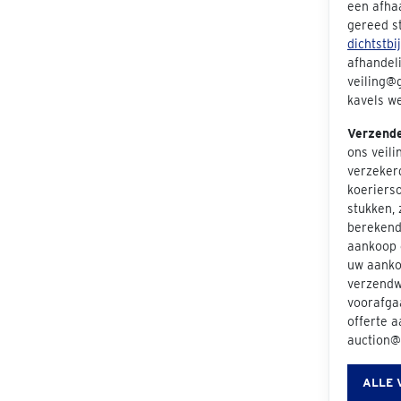
een afha
gereed s
dichtstbi
afhandeli
veiling@g
kavels we
Verzend
ons veil
verzeker
koeriers
stukken, 
berekend 
aankoop e
uw aanko
verzendwi
voorafgaa
offerte a
auction@
ALLE 