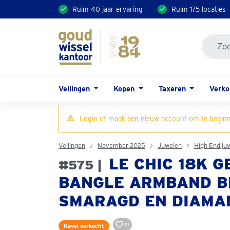
Ruim 40 jaar ervaring
Ruim 175 locaties
Veilingen
Kopen
Taxeren
Verk
Login
of
maak een nieuw account
om te beginn
Veilingen
November 2025
Juwelen
High End ju
LE CHIC 18K 
#575 |
BANGLE ARMBAND B
SMARAGD EN DIAMA
19
Kavel verkocht