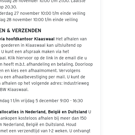
sdag 26 november 10:00 t/m 21:00. Laatste
op 20.30.
erdag 27 november 10:00 t/m einde veiling
dag 28 november 10:00 t/m einde veiling
EN & VERZENDEN
via hoofdkantoor Klaaswaal
Het afhalen van
 goederen in Klaaswaal kan uitsluitend op
. U kunt een afspraak maken via het
aal. Klik hiervoor op de link in de email die u
 heeft m.b.t. afhandeling en betaling. Doorloop
en en kies een afhaalmoment. Vervolgens
u een afhaalbevestiging per mail. U kunt de
 afhalen op het volgende adres: Industrieweg
 BW Klaaswaal.
dag 1 t/m vrijdag 5 december 9:00 - 16:30
allocaties in Nederland, België en Duitsland
U
aankopen kosteloos afhalen bij meer dan 150
in Nederland, België en Duitsland. Houd
met een verzendtijd van 1-2 weken. U ontvangt