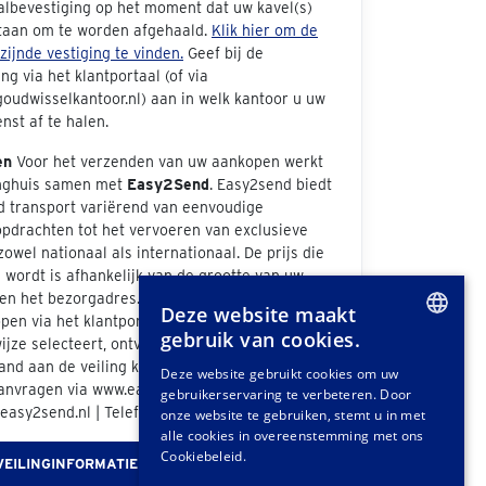
albevestiging op het moment dat uw kavel(s)
taan om te worden afgehaald.
Klik hier om de
jzijnde vestiging te vinden.
Geef bij de
ng via het klantportaal (of via
oudwisselkantoor.nl) aan in welk kantoor u uw
nst af te halen.
en
Voor het verzenden van uw aankopen werkt
inghuis samen met
Easy2Send
. Easy2send biedt
d transport variërend van eenvoudige
opdrachten tot het vervoeren van exclusieve
zowel nationaal als internationaal. De prijs die
wordt is afhankelijk van de grootte van uw
n het bezorgadres. Als u bij de afhandeling van
Deze website maakt
pen via het klantportaal "Easy2Send" als
gebruik van cookies.
jze selecteert, ontvangt u een offerte. Ook
DUTCH
nd aan de veiling kunt u vrijblijvend een
Deze website gebruikt cookies om uw
anvragen via www.easy2send.nl/veilingen |
gebruikerservaring te verbeteren. Door
GERMAN
easy2send.nl | Telefoon: (+31) 88 330 0999.
onze website te gebruiken, stemt u in met
FRENCH
alle cookies in overeenstemming met ons
Cookiebeleid.
VEILINGINFORMATIE