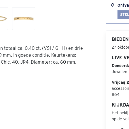
Ontva
STEL
BIEDEN
27 oktob
totaal ca. 0.40 ct. (VS1 / G - H) en drie
9 mm. In goede conditie. Keurtekens:
LIVE V
Chic, 40, JR4. Diameter: ca. 60 mm.
Donderd
Juwelen |
Vrijdag 
accessoir
864
KIJKD
Het beki
op de vo