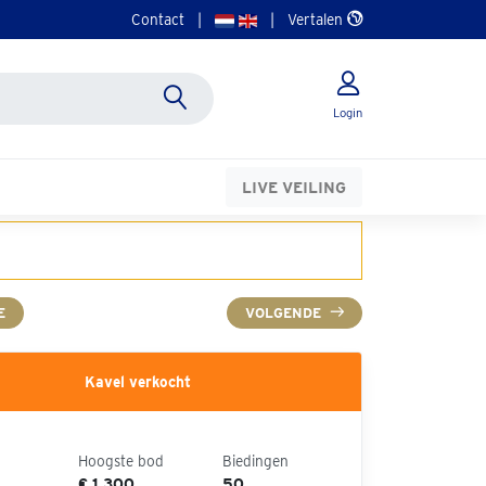
Contact
|
|
Vertalen
Login
LIVE VEILING
E
VOLGENDE
Kavel verkocht
Hoogste bod
Biedingen
€ 1.300
50