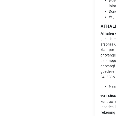
Woen
inlo
Dond
Vrij
AFHAL
Afhalen 
gekochte
afspraak
klantport
ontvangen
de stapp
ontvangt 
goederen
24, 3286
Maan
150 afha
kunt uw 
locaties 
rekening 