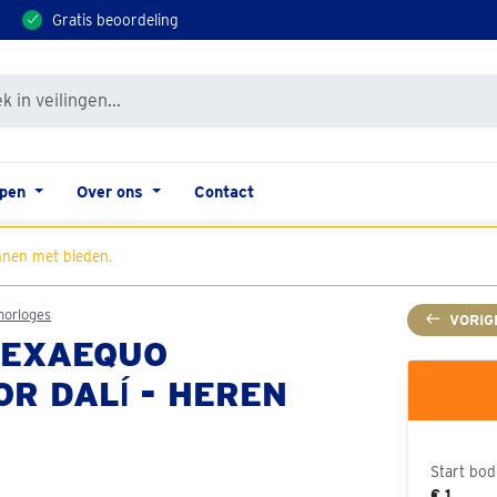
Gratis beoordeling
open
Over ons
Contact
nen met bieden.
horloges
VORIG
 EXAEQUO
R DALÍ - HEREN
Start bod
€ 1