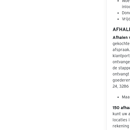
Woen
inlo
Dond
Vrij
AFHAL
Afhalen 
gekochte
afspraak
klantport
ontvangen
de stapp
ontvangt 
goederen
24, 3286
Maan
150 afha
kunt uw 
locaties 
rekening 