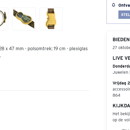
Ontva
STEL
BIEDEN
27 oktob
 28 x 47 mm - polsomtrek: 19 cm - plexiglas
.
LIVE V
Donderd
Juwelen |
Vrijdag 
accessoir
864
KIJKD
Het beki
op de vo