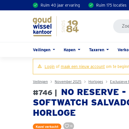
Ruim 40 jaar ervaring
Ruim 175 locaties
Veilingen
Kopen
Taxeren
Verk
Login
of
maak een nieuw account
om te beginn
Veilingen
November 2025
Horloges
Exclusieve 
NO RESERVE -
#746 |
SOFTWATCH SALVADO
HORLOGE
18
Kavel verkocht