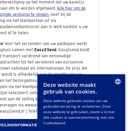
albevestiging op het moment dat uw kavel(s)
taan om te worden afgehaald.
Klik hier om de
jzijnde vestiging te vinden.
Geef bij de
ng via het klantportaal (of via
oudwisselkantoor.nl) aan in welk kantoor u uw
nst af te halen.
en
Voor het verzenden van uw aankopen werkt
inghuis samen met
Easy2Send
. Easy2send biedt
d transport variërend van eenvoudige
opdrachten tot het vervoeren van exclusieve
zowel nationaal als internationaal. De prijs die
wordt is afhankelijk van de grootte van uw
n het bezorgadres. Als u bij de afhandeling van
Deze website maakt
pen via het klantportaal "Easy2Send" als
gebruik van cookies.
jze selecteert, ontvangt u een offerte. Ook
DUTCH
nd aan de veiling kunt u vrijblijvend een
Deze website gebruikt cookies om uw
anvragen via www.easy2send.nl/veilingen |
gebruikerservaring te verbeteren. Door
GERMAN
easy2send.nl | Telefoon: (+31) 88 330 0999.
onze website te gebruiken, stemt u in met
FRENCH
alle cookies in overeenstemming met ons
Cookiebeleid.
VEILINGINFORMATIE