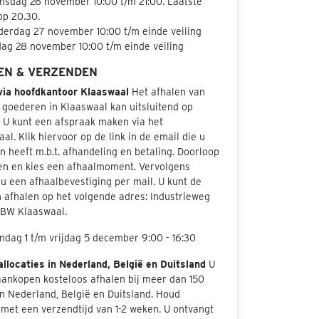
sdag 26 november 10:00 t/m 21:00. Laatste
op 20.30.
erdag 27 november 10:00 t/m einde veiling
dag 28 november 10:00 t/m einde veiling
EN & VERZENDEN
via hoofdkantoor Klaaswaal
Het afhalen van
 goederen in Klaaswaal kan uitsluitend op
. U kunt een afspraak maken via het
aal. Klik hiervoor op de link in de email die u
 heeft m.b.t. afhandeling en betaling. Doorloop
en en kies een afhaalmoment. Vervolgens
u een afhaalbevestiging per mail. U kunt de
 afhalen op het volgende adres: Industrieweg
 BW Klaaswaal.
dag 1 t/m vrijdag 5 december 9:00 - 16:30
allocaties in Nederland, België en Duitsland
U
aankopen kosteloos afhalen bij meer dan 150
in Nederland, België en Duitsland. Houd
met een verzendtijd van 1-2 weken. U ontvangt