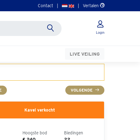
Contact
|
|
Vertalen
Login
LIVE VEILING
E
VOLGENDE
Kavel verkocht
Hoogste bod
Biedingen
€ 240
22