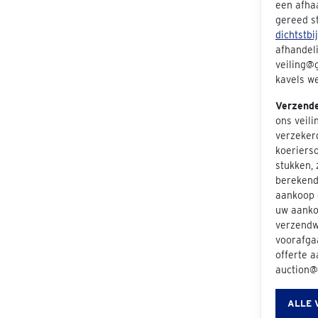
een afha
gereed s
dichtstbi
afhandeli
veiling@g
kavels we
Verzend
ons veil
verzeker
koeriers
stukken, 
berekend 
aankoop e
uw aanko
verzendwi
voorafgaa
offerte a
auction@
ALLE 