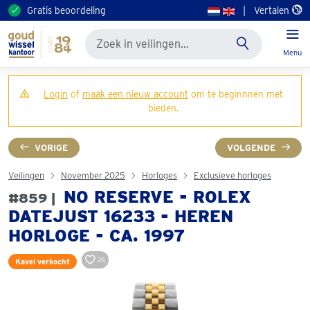
Gratis beoordeling
|
Vertalen
Menu
Login
of
maak een nieuw account
om te beginnnen met
bieden.
VORIGE
VOLGENDE
Veilingen
November 2025
Horloges
Exclusieve horloges
NO RESERVE - ROLEX
#859 |
DATEJUST 16233 - HEREN
HORLOGE - CA. 1997
26
Kavel verkocht