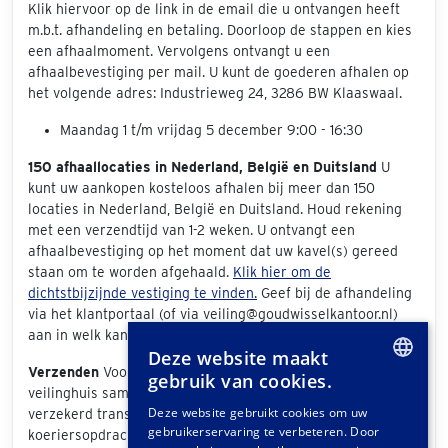
Klik hiervoor op de link in de email die u ontvangen heeft
m.b.t. afhandeling en betaling. Doorloop de stappen en kies
een afhaalmoment. Vervolgens ontvangt u een
afhaalbevestiging per mail. U kunt de goederen afhalen op
het volgende adres: Industrieweg 24, 3286 BW Klaaswaal.
Maandag 1 t/m vrijdag 5 december 9:00 - 16:30
150 afhaallocaties in Nederland, België en Duitsland
U
kunt uw aankopen kosteloos afhalen bij meer dan 150
locaties in Nederland, België en Duitsland. Houd rekening
met een verzendtijd van 1-2 weken. U ontvangt een
afhaalbevestiging op het moment dat uw kavel(s) gereed
staan om te worden afgehaald.
Klik hier om de
dichtstbijzijnde vestiging te vinden.
Geef bij de afhandeling
via het klantportaal (of via veiling@goudwisselkantoor.nl)
aan in welk kantoor u uw kavels wenst af te halen.
Deze website maakt
Verzenden
Voor het verzenden van uw aankopen werkt ons
gebruik van cookies.
veilinghuis samen met
Easy2Send
. Easy2send biedt
DUTCH
Deze website gebruikt cookies om uw
verzekerd transport variërend van eenvoudige
gebruikerservaring te verbeteren. Door
GERMAN
koeriersopdrachten tot het vervoeren van exclusieve