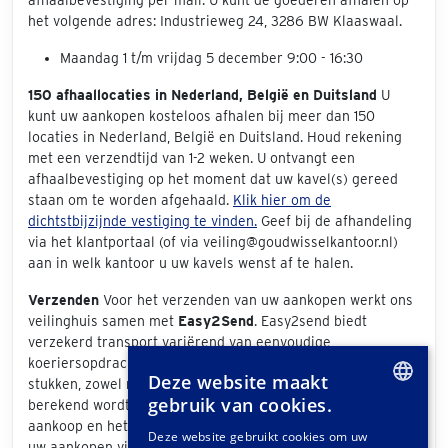
het volgende adres: Industrieweg 24, 3286 BW Klaaswaal.
Maandag 1 t/m vrijdag 5 december 9:00 - 16:30
150 afhaallocaties in Nederland, België en Duitsland
U
kunt uw aankopen kosteloos afhalen bij meer dan 150
locaties in Nederland, België en Duitsland. Houd rekening
met een verzendtijd van 1-2 weken. U ontvangt een
afhaalbevestiging op het moment dat uw kavel(s) gereed
staan om te worden afgehaald.
Klik hier om de
dichtstbijzijnde vestiging te vinden.
Geef bij de afhandeling
via het klantportaal (of via veiling@goudwisselkantoor.nl)
aan in welk kantoor u uw kavels wenst af te halen.
Verzenden
Voor het verzenden van uw aankopen werkt ons
veilinghuis samen met
Easy2Send
. Easy2send biedt
verzekerd transport variërend van eenvoudige
koeriersopdrachten tot het vervoeren van exclusieve
Deze website maakt
stukken, zowel nationaal als internationaal. De prijs die
gebruik van cookies.
berekend wordt is afhankelijk van de grootte van uw
DUTCH
aankoop en het bezorgadres. Als u bij de afhandeling van
Deze website gebruikt cookies om uw
uw aankopen via het klantportaal "Easy2Send" als