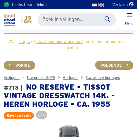
Gratis beoordeling
|
Vertalen
Menu
Login
of
maak een nieuw account
om te beginnnen met
bieden.
VORIGE
VOLGENDE
Veilingen
November 2025
Horloges
Exclusieve horloges
NO RESERVE - TISSOT
#713 |
VINTAGE DRESSWATCH 14K. -
HEREN HORLOGE - CA. 1955
13
Kavel verkocht