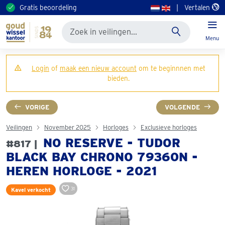
Gratis beoordeling
|
Vertalen
Menu
Login
of
maak een nieuw account
om te beginnnen met
bieden.
VORIGE
VOLGENDE
Veilingen
November 2025
Horloges
Exclusieve horloges
NO RESERVE - TUDOR
#817 |
BLACK BAY CHRONO 79360N -
HEREN HORLOGE - 2021
31
Kavel verkocht