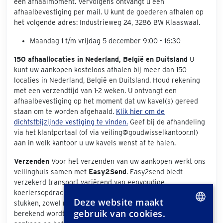
een afhaalmoment. Vervolgens ontvangt u een
afhaalbevestiging per mail. U kunt de goederen afhalen op
het volgende adres: Industrieweg 24, 3286 BW Klaaswaal.
Maandag 1 t/m vrijdag 5 december 9:00 - 16:30
150 afhaallocaties in Nederland, België en Duitsland
U
kunt uw aankopen kosteloos afhalen bij meer dan 150
locaties in Nederland, België en Duitsland. Houd rekening
met een verzendtijd van 1-2 weken. U ontvangt een
afhaalbevestiging op het moment dat uw kavel(s) gereed
staan om te worden afgehaald.
Klik hier om de
dichtstbijzijnde vestiging te vinden.
Geef bij de afhandeling
via het klantportaal (of via veiling@goudwisselkantoor.nl)
aan in welk kantoor u uw kavels wenst af te halen.
Verzenden
Voor het verzenden van uw aankopen werkt ons
veilinghuis samen met
Easy2Send
. Easy2send biedt
verzekerd transport variërend van eenvoudige
koeriersopdrachten tot het vervoeren van exclusieve
Deze website maakt
stukken, zowel nationaal als internationaal. De prijs die
gebruik van cookies.
berekend wordt is afhankelijk van de grootte van uw
DUTCH